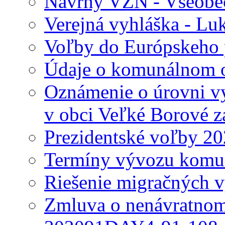
Návrhy VZN - Všeobec
Verejná vyhláška - Lu
Voľby do Európskeho 
Údaje o komunálnom o
Oznámenie o úrovni v
v obci Veľké Borové z
Prezidentské voľby 2
Termíny vývozu komu
Riešenie migračných v
Zmluva o nenávratnom