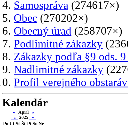
Samospráva
(274617×)
Obec
(270202×)
Obecný úrad
(258707×)
Podlimitné zákazky
(236
Zákazky podľa §9 ods. 9
Nadlimitné zákazky
(227
Profil verejného obstaráv
Kalendár
«
Apríl
»
«
2025
»
Po
Ut
St
Št
Pi
So
Ne