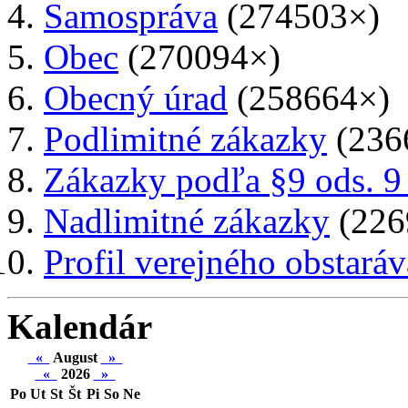
Samospráva
(274503×)
Obec
(270094×)
Obecný úrad
(258664×)
Podlimitné zákazky
(236
Zákazky podľa §9 ods. 9
Nadlimitné zákazky
(226
Profil verejného obstaráv
Kalendár
«
August
»
«
2026
»
Po
Ut
St
Št
Pi
So
Ne