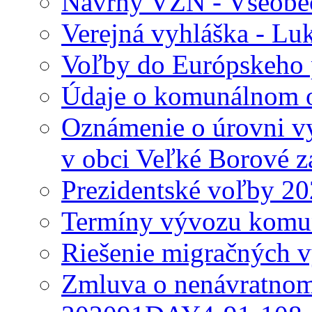
Návrhy VZN - Všeobec
Verejná vyhláška - Lu
Voľby do Európskeho 
Údaje o komunálnom o
Oznámenie o úrovni v
v obci Veľké Borové z
Prezidentské voľby 2
Termíny vývozu komu
Riešenie migračných v
Zmluva o nenávratnom