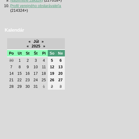
Nadlimitné zákazky
(227018×)
Profil verejného obstarávateľa
(214324×)
Kalendár
«
Júl
»
«
2025
»
Po
Ut
St
Št
Pi
So
Ne
30
1
2
3
4
5
6
7
8
9
10
11
12
13
14
15
16
17
18
19
20
21
22
23
24
25
26
27
28
29
30
31
1
2
3