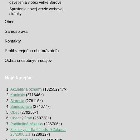
osvetlenia v obci Veľké Borové
Spustenie novej verzie webovej
stránky
Obec
Samospráva
Kontakty
Profil verejného obstarávateľa
Ochrana osobných údajov
Najčítanejšie
Aktuality a oznamy
(132552947×)
Kontakty
(371646×)
Starosta
(278118×)
Samospráva
(274677×)
Obec
(270250×)
Obecný úrad
(258728×)
Podlimitné zákazky
(236706×)
Zákazky podľa §9 ods. 9 Zákona
25/2006 Z.z.
(228912×)