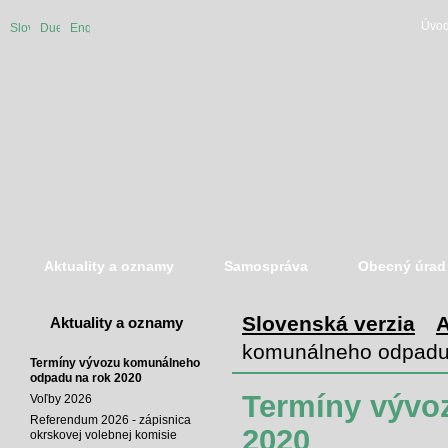
Úvod
Slovenská
Duetsche
English
verzia
version
version
Aktuality a oznamy
Samospráva
Obecný úrad
Slovenská verzia
A
Aktuality a oznamy
komunálneho odpadu
Termíny vývozu komunálneho
odpadu na rok 2020
Termíny vývo
Voľby 2026
Referendum 2026 - zápisnica
2020
okrskovej volebnej komisie