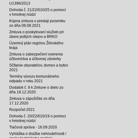
U1396/2013
Dohoda č. 21/22/010/25 o pomoci
v hmotnej núdzi
Kúpna zmluva o predaji pozemku
zo dňa 09.08.2021
Zmluva o poskytovaní služieb pri
zbere jedlých olejov a BRKO
Územný plán regiónu Žilinského
kraja
Zmluva o zabezpečení overenia
účtovníctva a účtovnej závierky
Sčítanie obyvateľov, domov a bytov
2021
Termíny vývozu komunálneho
odpadu v roku 2021
Dodatok č. 8 k Zmluve o dielo zo
dňa 18.12.2020
Zmluva o zápožičke zo dňa
17.12.2020
Rozpočet 2021
Dohoda č. 20/22/010/19 o pomoci
v hmotnej núdzi
Tlačová správa - 16.09.2020
Vyhláška o dražbe nehnuteľnosti /