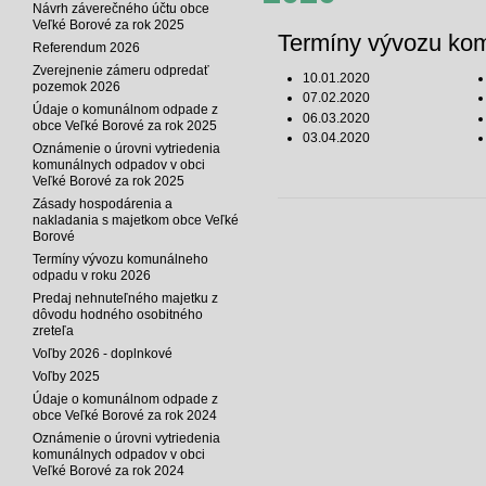
Návrh záverečného účtu obce
Veľké Borové za rok 2025
Termíny vývozu kom
Referendum 2026
Zverejnenie zámeru odpredať
10.01.2020
pozemok 2026
07.02.2020
Údaje o komunálnom odpade z
06.03.2020
obce Veľké Borové za rok 2025
03.04.2020
Oznámenie o úrovni vytriedenia
komunálnych odpadov v obci
Veľké Borové za rok 2025
Zásady hospodárenia a
nakladania s majetkom obce Veľké
Borové
Termíny vývozu komunálneho
odpadu v roku 2026
Predaj nehnuteľného majetku z
dôvodu hodného osobitného
zreteľa
Voľby 2026 - doplnkové
Voľby 2025
Údaje o komunálnom odpade z
obce Veľké Borové za rok 2024
Oznámenie o úrovni vytriedenia
komunálnych odpadov v obci
Veľké Borové za rok 2024