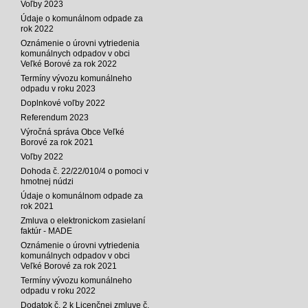
Voľby 2023
Údaje o komunálnom odpade za
rok 2022
Oznámenie o úrovni vytriedenia
komunálnych odpadov v obci
Veľké Borové za rok 2022
Termíny vývozu komunálneho
odpadu v roku 2023
Doplnkové voľby 2022
Referendum 2023
Výročná správa Obce Veľké
Borové za rok 2021
Voľby 2022
Dohoda č. 22/22/010/4 o pomoci v
hmotnej núdzi
Údaje o komunálnom odpade za
rok 2021
Zmluva o elektronickom zasielaní
faktúr - MADE
Oznámenie o úrovni vytriedenia
komunálnych odpadov v obci
Veľké Borové za rok 2021
Termíny vývozu komunálneho
odpadu v roku 2022
Dodatok č. 2 k Licenčnej zmluve č.