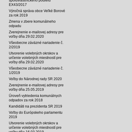
spoluvlastníckeho podielu
EX43/2017
Výročná správa obce Veľké Borové
za rok 2019
Zmena v zbere komunálneho
odpadu
Zverejnenie e-mailovej adresy pre
voľby dňa 29.02.2020
Všeobecne záväzné nariadenie č.
2/2019
Utvorenie volebných okrskov a
určenie volebných miestností pre
voľby dňa 29.02.2020
Všeobecne záväzné nariadenie č.
1/2019
Voľby do Národnej rady SR 2020
Zverejnenie e-mailovej adresy pre
voľby dňa 25.05.2019
Úroveň vytriedenia komunálnych
odpadov za rok 2018
Kandidáti na prezidenta SR 2019
Voľby do Európskeho parlamentu
2019
Utvorenie volebných okrskov a
určenie volebných miestností pre
voľby dňa 16.03.2019