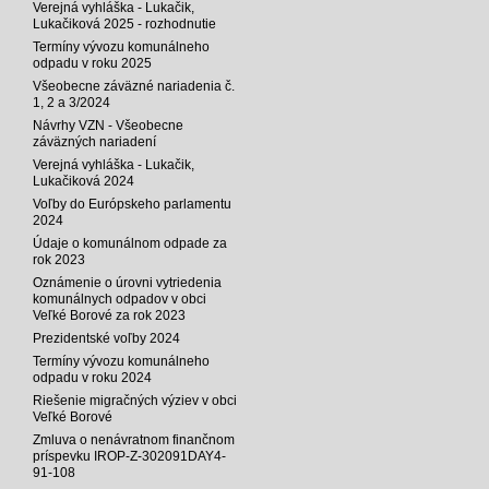
Verejná vyhláška - Lukačik,
Lukačiková 2025 - rozhodnutie
Termíny vývozu komunálneho
odpadu v roku 2025
Všeobecne záväzné nariadenia č.
1, 2 a 3/2024
Návrhy VZN - Všeobecne
záväzných nariadení
Verejná vyhláška - Lukačik,
Lukačiková 2024
Voľby do Európskeho parlamentu
2024
Údaje o komunálnom odpade za
rok 2023
Oznámenie o úrovni vytriedenia
komunálnych odpadov v obci
Veľké Borové za rok 2023
Prezidentské voľby 2024
Termíny vývozu komunálneho
odpadu v roku 2024
Riešenie migračných výziev v obci
Veľké Borové
Zmluva o nenávratnom finančnom
príspevku IROP-Z-302091DAY4-
91-108