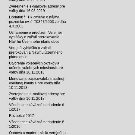
Zverejnenie e-mailovej adresy pre
voľby dňa 16.03.2019
Dodatok č. 1 k Zmluve o nájme
pozemku ev. č. T0347/2003 zo dňa
4.3.2003
Oznámenie o predĺžení Verejnej
vyhlášky o začatí prerokovania
Návrhu Územného plánu obce
Verejná vyhláška o začatí
prerokovania Návrhu Územného
plánu obce
Utvorenie volebných okrskov a
určenie volebných miestností pre
voľby dňa 10.11.2018
Menovanie zapisovateľa miestnej
volebnej komisie pre voľby dňa
10.11.2018
Zverejnenie e-mailovej adresy pre
voľby dňa 10.11.2018
Všeobecne záväzné nariadenie č.
1/2017
Rozpočet 2017
Všeobecne záväzné nariadenie č.
1/2016
Obnova a modernizácia verejného