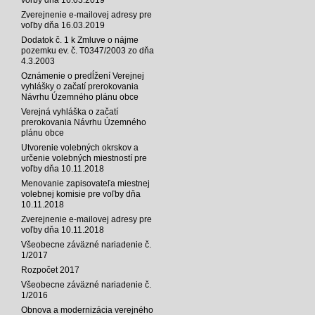
Zverejnenie e-mailovej adresy pre
voľby dňa 16.03.2019
Dodatok č. 1 k Zmluve o nájme
pozemku ev. č. T0347/2003 zo dňa
4.3.2003
Oznámenie o predĺžení Verejnej
vyhlášky o začatí prerokovania
Návrhu Územného plánu obce
Verejná vyhláška o začatí
prerokovania Návrhu Územného
plánu obce
Utvorenie volebných okrskov a
určenie volebných miestností pre
voľby dňa 10.11.2018
Menovanie zapisovateľa miestnej
volebnej komisie pre voľby dňa
10.11.2018
Zverejnenie e-mailovej adresy pre
voľby dňa 10.11.2018
Všeobecne záväzné nariadenie č.
1/2017
Rozpočet 2017
Všeobecne záväzné nariadenie č.
1/2016
Obnova a modernizácia verejného