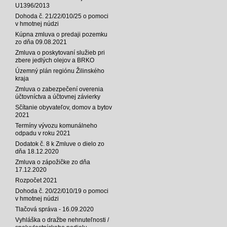
U1396/2013
Dohoda č. 21/22/010/25 o pomoci
v hmotnej núdzi
Kúpna zmluva o predaji pozemku
zo dňa 09.08.2021
Zmluva o poskytovaní služieb pri
zbere jedlých olejov a BRKO
Územný plán regiónu Žilinského
kraja
Zmluva o zabezpečení overenia
účtovníctva a účtovnej závierky
Sčítanie obyvateľov, domov a bytov
2021
Termíny vývozu komunálneho
odpadu v roku 2021
Dodatok č. 8 k Zmluve o dielo zo
dňa 18.12.2020
Zmluva o zápožičke zo dňa
17.12.2020
Rozpočet 2021
Dohoda č. 20/22/010/19 o pomoci
v hmotnej núdzi
Tlačová správa - 16.09.2020
Vyhláška o dražbe nehnuteľnosti /