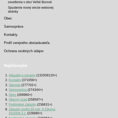
osvetlenia v obci Veľké Borové
Spustenie novej verzie webovej
stránky
Obec
Samospráva
Kontakty
Profil verejného obstarávateľa
Ochrana osobných údajov
Najčítanejšie
Aktuality a oznamy
(132509120×)
Kontakty
(371058×)
Starosta
(277702×)
Samospráva
(274344×)
Obec
(269960×)
Obecný úrad
(258597×)
Podlimitné zákazky
(236631×)
Zákazky podľa §9 ods. 9 Zákona
25/2006 Z.z.
(228880×)