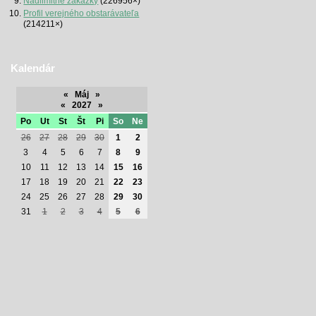
Nadlimitné zákazky
(226956×)
Profil verejného obstarávateľa
(214211×)
Kalendár
«
Máj
»
«
2027
»
Po
Ut
St
Št
Pi
So
Ne
26
27
28
29
30
1
2
3
4
5
6
7
8
9
10
11
12
13
14
15
16
17
18
19
20
21
22
23
24
25
26
27
28
29
30
31
1
2
3
4
5
6