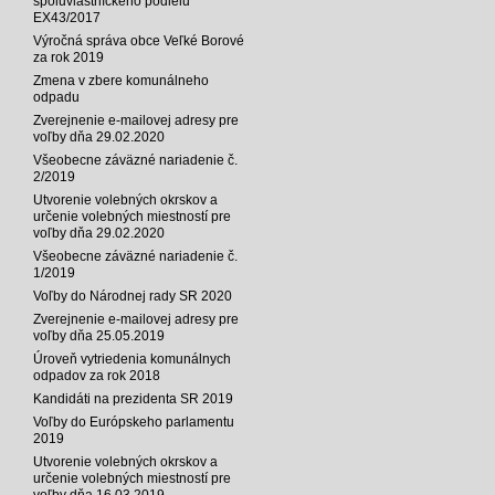
spoluvlastníckeho podielu
EX43/2017
Výročná správa obce Veľké Borové
za rok 2019
Zmena v zbere komunálneho
odpadu
Zverejnenie e-mailovej adresy pre
voľby dňa 29.02.2020
Všeobecne záväzné nariadenie č.
2/2019
Utvorenie volebných okrskov a
určenie volebných miestností pre
voľby dňa 29.02.2020
Všeobecne záväzné nariadenie č.
1/2019
Voľby do Národnej rady SR 2020
Zverejnenie e-mailovej adresy pre
voľby dňa 25.05.2019
Úroveň vytriedenia komunálnych
odpadov za rok 2018
Kandidáti na prezidenta SR 2019
Voľby do Európskeho parlamentu
2019
Utvorenie volebných okrskov a
určenie volebných miestností pre
voľby dňa 16.03.2019