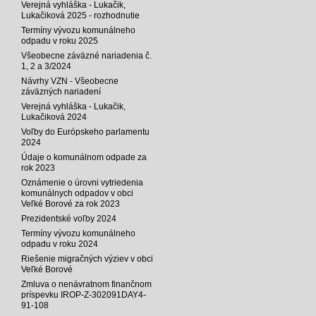
Verejná vyhláška - Lukačik,
Lukačiková 2025 - rozhodnutie
Termíny vývozu komunálneho
odpadu v roku 2025
Všeobecne záväzné nariadenia č.
1, 2 a 3/2024
Návrhy VZN - Všeobecne
záväzných nariadení
Verejná vyhláška - Lukačik,
Lukačiková 2024
Voľby do Európskeho parlamentu
2024
Údaje o komunálnom odpade za
rok 2023
Oznámenie o úrovni vytriedenia
komunálnych odpadov v obci
Veľké Borové za rok 2023
Prezidentské voľby 2024
Termíny vývozu komunálneho
odpadu v roku 2024
Riešenie migračných výziev v obci
Veľké Borové
Zmluva o nenávratnom finančnom
príspevku IROP-Z-302091DAY4-
91-108