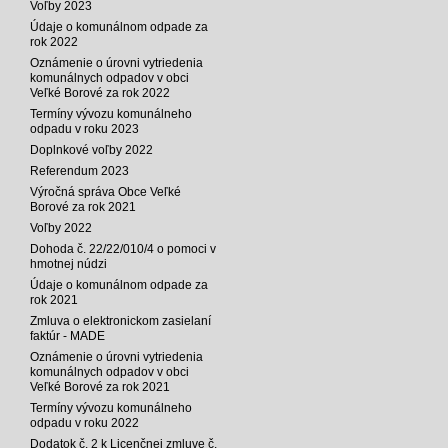
Voľby 2023
Údaje o komunálnom odpade za
rok 2022
Oznámenie o úrovni vytriedenia
komunálnych odpadov v obci
Veľké Borové za rok 2022
Termíny vývozu komunálneho
odpadu v roku 2023
Doplnkové voľby 2022
Referendum 2023
Výročná správa Obce Veľké
Borové za rok 2021
Voľby 2022
Dohoda č. 22/22/010/4 o pomoci v
hmotnej núdzi
Údaje o komunálnom odpade za
rok 2021
Zmluva o elektronickom zasielaní
faktúr - MADE
Oznámenie o úrovni vytriedenia
komunálnych odpadov v obci
Veľké Borové za rok 2021
Termíny vývozu komunálneho
odpadu v roku 2022
Dodatok č. 2 k Licenčnej zmluve č.