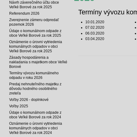
Návrh záverečného účtu obce
Veľké Borové za rok 2025
Termíny vývozu kom
Referendum 2026
Zverejnenie zámeru odpredať
10.01.2020
pozemok 2026
07.02.2020
Údaje o komunálnom odpade z
06.03.2020
obce Veľké Borové za rok 2025
03.04.2020
Oznámenie o úrovni vytriedenia
komunálnych odpadov v obci
Veľké Borové za rok 2025
Zásady hospodárenia a
nakladania s majetkom obce Veľké
Borové
Termíny vývozu komunálneho
odpadu v roku 2026
Predaj nehnuteľného majetku z
dôvodu hodného osobitného
zreteľa
Voľby 2026 - doplnkové
Voľby 2025
Údaje o komunálnom odpade z
obce Veľké Borové za rok 2024
Oznámenie o úrovni vytriedenia
komunálnych odpadov v obci
Veľké Borové za rok 2024