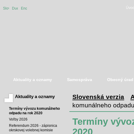
Úvod
Slovenská
Duetsche
English
verzia
version
version
Aktuality a oznamy
Samospráva
Obecný úrad
Slovenská verzia
A
Aktuality a oznamy
komunálneho odpadu
Termíny vývozu komunálneho
odpadu na rok 2020
Termíny vývo
Voľby 2026
Referendum 2026 - zápisnica
2020
okrskovej volebnej komisie