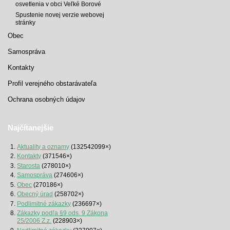
osvetlenia v obci Veľké Borové
Spustenie novej verzie webovej
stránky
Obec
Samospráva
Kontakty
Profil verejného obstarávateľa
Ochrana osobných údajov
Najčítanejšie
Aktuality a oznamy
(132542099×)
Kontakty
(371546×)
Starosta
(278010×)
Samospráva
(274606×)
Obec
(270186×)
Obecný úrad
(258702×)
Podlimitné zákazky
(236697×)
Zákazky podľa §9 ods. 9 Zákona
25/2006 Z.z.
(228903×)