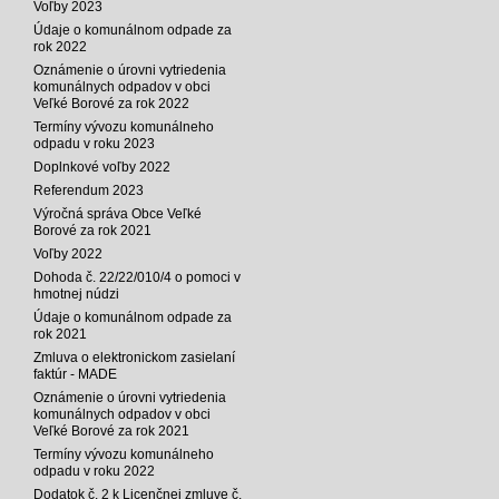
Voľby 2023
Údaje o komunálnom odpade za
rok 2022
Oznámenie o úrovni vytriedenia
komunálnych odpadov v obci
Veľké Borové za rok 2022
Termíny vývozu komunálneho
odpadu v roku 2023
Doplnkové voľby 2022
Referendum 2023
Výročná správa Obce Veľké
Borové za rok 2021
Voľby 2022
Dohoda č. 22/22/010/4 o pomoci v
hmotnej núdzi
Údaje o komunálnom odpade za
rok 2021
Zmluva o elektronickom zasielaní
faktúr - MADE
Oznámenie o úrovni vytriedenia
komunálnych odpadov v obci
Veľké Borové za rok 2021
Termíny vývozu komunálneho
odpadu v roku 2022
Dodatok č. 2 k Licenčnej zmluve č.