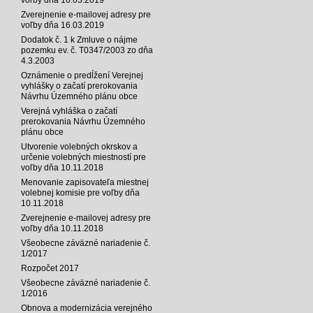
Zverejnenie e-mailovej adresy pre
voľby dňa 16.03.2019
Dodatok č. 1 k Zmluve o nájme
pozemku ev. č. T0347/2003 zo dňa
4.3.2003
Oznámenie o predĺžení Verejnej
vyhlášky o začatí prerokovania
Návrhu Územného plánu obce
Verejná vyhláška o začatí
prerokovania Návrhu Územného
plánu obce
Utvorenie volebných okrskov a
určenie volebných miestností pre
voľby dňa 10.11.2018
Menovanie zapisovateľa miestnej
volebnej komisie pre voľby dňa
10.11.2018
Zverejnenie e-mailovej adresy pre
voľby dňa 10.11.2018
Všeobecne záväzné nariadenie č.
1/2017
Rozpočet 2017
Všeobecne záväzné nariadenie č.
1/2016
Obnova a modernizácia verejného