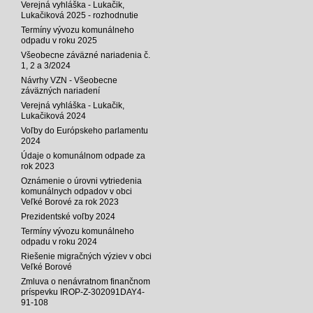
Verejná vyhláška - Lukačik,
Lukačiková 2025 - rozhodnutie
Termíny vývozu komunálneho
odpadu v roku 2025
Všeobecne záväzné nariadenia č.
1, 2 a 3/2024
Návrhy VZN - Všeobecne
záväzných nariadení
Verejná vyhláška - Lukačik,
Lukačiková 2024
Voľby do Európskeho parlamentu
2024
Údaje o komunálnom odpade za
rok 2023
Oznámenie o úrovni vytriedenia
komunálnych odpadov v obci
Veľké Borové za rok 2023
Prezidentské voľby 2024
Termíny vývozu komunálneho
odpadu v roku 2024
Riešenie migračných výziev v obci
Veľké Borové
Zmluva o nenávratnom finančnom
príspevku IROP-Z-302091DAY4-
91-108