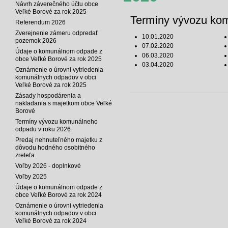
Návrh záverečného účtu obce
Veľké Borové za rok 2025
Termíny vývozu kom
Referendum 2026
Zverejnenie zámeru odpredať
10.01.2020
pozemok 2026
07.02.2020
Údaje o komunálnom odpade z
06.03.2020
obce Veľké Borové za rok 2025
03.04.2020
Oznámenie o úrovni vytriedenia
komunálnych odpadov v obci
Veľké Borové za rok 2025
Zásady hospodárenia a
nakladania s majetkom obce Veľké
Borové
Termíny vývozu komunálneho
odpadu v roku 2026
Predaj nehnuteľného majetku z
dôvodu hodného osobitného
zreteľa
Voľby 2026 - doplnkové
Voľby 2025
Údaje o komunálnom odpade z
obce Veľké Borové za rok 2024
Oznámenie o úrovni vytriedenia
komunálnych odpadov v obci
Veľké Borové za rok 2024