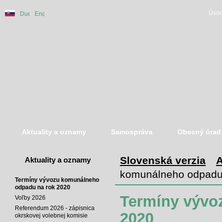
Úvod
Slovenská
Duetsche
English
verzia
version
version
Aktuality a oznamy
Samospráva
Obecný úrad
Slovenská verzia
A
Aktuality a oznamy
komunálneho odpadu
Termíny vývozu komunálneho
odpadu na rok 2020
Termíny vývo
Voľby 2026
Referendum 2026 - zápisnica
2020
okrskovej volebnej komisie