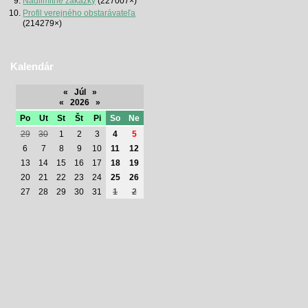
Nadlimitné zákazky
(227007×)
Profil verejného obstarávateľa
(214279×)
Kalendár
«
Júl
»
«
2026
»
Po
Ut
St
Št
Pi
So
Ne
29
30
1
2
3
4
5
6
7
8
9
10
11
12
13
14
15
16
17
18
19
20
21
22
23
24
25
26
27
28
29
30
31
1
2