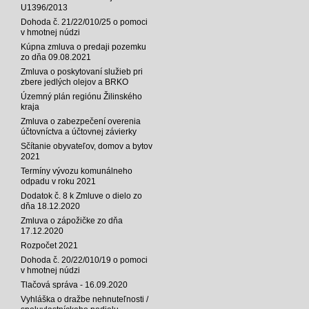
U1396/2013
Dohoda č. 21/22/010/25 o pomoci
v hmotnej núdzi
Kúpna zmluva o predaji pozemku
zo dňa 09.08.2021
Zmluva o poskytovaní služieb pri
zbere jedlých olejov a BRKO
Územný plán regiónu Žilinského
kraja
Zmluva o zabezpečení overenia
účtovníctva a účtovnej závierky
Sčítanie obyvateľov, domov a bytov
2021
Termíny vývozu komunálneho
odpadu v roku 2021
Dodatok č. 8 k Zmluve o dielo zo
dňa 18.12.2020
Zmluva o zápožičke zo dňa
17.12.2020
Rozpočet 2021
Dohoda č. 20/22/010/19 o pomoci
v hmotnej núdzi
Tlačová správa - 16.09.2020
Vyhláška o dražbe nehnuteľnosti /