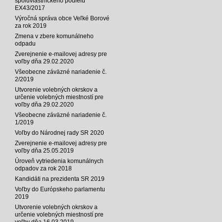
spoluvlastníckeho podielu
EX43/2017
Výročná správa obce Veľké Borové
za rok 2019
Zmena v zbere komunálneho
odpadu
Zverejnenie e-mailovej adresy pre
voľby dňa 29.02.2020
Všeobecne záväzné nariadenie č.
2/2019
Utvorenie volebných okrskov a
určenie volebných miestností pre
voľby dňa 29.02.2020
Všeobecne záväzné nariadenie č.
1/2019
Voľby do Národnej rady SR 2020
Zverejnenie e-mailovej adresy pre
voľby dňa 25.05.2019
Úroveň vytriedenia komunálnych
odpadov za rok 2018
Kandidáti na prezidenta SR 2019
Voľby do Európskeho parlamentu
2019
Utvorenie volebných okrskov a
určenie volebných miestností pre
voľby dňa 16.03.2019