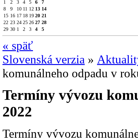
1
2
3
4
5
6
7
8
9
10
11
12
13
14
15
16
17
18
19
20
21
22
23
24
25
26
27
28
29
30
1
2
3
4
5
«
späť
Slovenská verzia
»
Aktuali
komunálneho odpadu v rok
Termíny vývozu komu
2022
Termíny vývozu komunálne