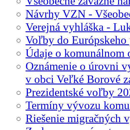
Všeobecne záväzné nari
Návrhy VZN - Všeobec
Verejná vyhláška - Lu
Voľby do Európskeho 
Údaje o komunálnom o
Oznámenie o úrovni v
v obci Veľké Borové z
Prezidentské voľby 2
Termíny vývozu komu
Riešenie migračných v