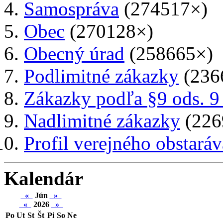
Samospráva
(274517×)
Obec
(270128×)
Obecný úrad
(258665×)
Podlimitné zákazky
(236
Zákazky podľa §9 ods. 9
Nadlimitné zákazky
(226
Profil verejného obstaráv
Kalendár
«
Jún
»
«
2026
»
Po
Ut
St
Št
Pi
So
Ne