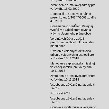
Zverejnenie e-mailovej adresy pre
voľby dňa 16.03.2019
Dodatok č. 1 k Zmluve o nájme
pozemku ev. č. T0347/2003 zo dňa
4.3.2003
Oznámenie o predĺžení Verejnej
vyhlášky o začatí prerokovania
Návrhu Územného plánu obce
Verejná vyhláška o začatí
prerokovania Návrhu Územného
plánu obce
Utvorenie volebných okrskov a
určenie volebných miestností pre
voľby dňa 10.11.2018
Menovanie zapisovateľa miestnej
volebnej komisie pre voľby dňa
10.11.2018
Zverejnenie e-mailovej adresy pre
voľby dňa 10.11.2018
Všeobecne záväzné nariadenie č.
1/2017
Rozpočet 2017
Všeobecne záväzné nariadenie č.
1/2016
Obnova a modernizácia verejného