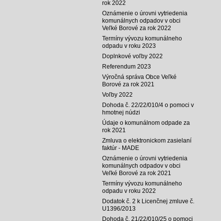
rok 2022
Oznámenie o úrovni vytriedenia
komunálnych odpadov v obci
Veľké Borové za rok 2022
Termíny vývozu komunálneho
odpadu v roku 2023
Doplnkové voľby 2022
Referendum 2023
Výročná správa Obce Veľké
Borové za rok 2021
Voľby 2022
Dohoda č. 22/22/010/4 o pomoci v
hmotnej núdzi
Údaje o komunálnom odpade za
rok 2021
Zmluva o elektronickom zasielaní
faktúr - MADE
Oznámenie o úrovni vytriedenia
komunálnych odpadov v obci
Veľké Borové za rok 2021
Termíny vývozu komunálneho
odpadu v roku 2022
Dodatok č. 2 k Licenčnej zmluve č.
U1396/2013
Dohoda č. 21/22/010/25 o pomoci