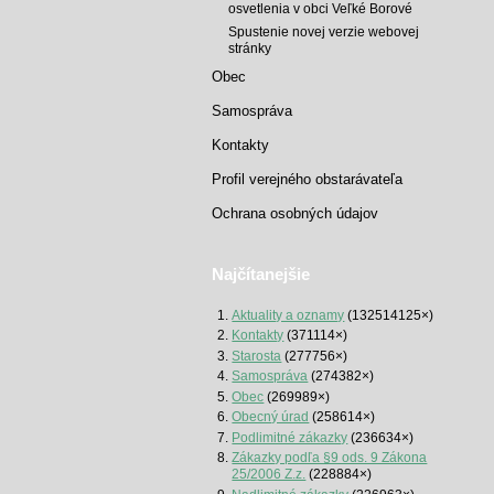
osvetlenia v obci Veľké Borové
Spustenie novej verzie webovej
stránky
Obec
Samospráva
Kontakty
Profil verejného obstarávateľa
Ochrana osobných údajov
Najčítanejšie
Aktuality a oznamy
(132514125×)
Kontakty
(371114×)
Starosta
(277756×)
Samospráva
(274382×)
Obec
(269989×)
Obecný úrad
(258614×)
Podlimitné zákazky
(236634×)
Zákazky podľa §9 ods. 9 Zákona
25/2006 Z.z.
(228884×)