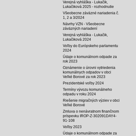
Verejná vyhláška - Lukačik,
Lukačiková 2025 - rozhodnutie
Všeobecne záväzné nariadenia č.
1, 2 a 3/2024
Návrhy VZN - Všeobecne
záväzných nariadení
Verejná vyhláška - Lukačik,
Lukačiková 2024
Voľby do Európskeho parlamentu
2024
Údaje o komunálnom odpade za
rok 2023
Oznámenie o úrovni vytriedenia
komunálnych odpadov v obci
Veľké Borové za rok 2023
Prezidentské voľby 2024
Termíny vývozu komunálneho
odpadu v roku 2024
Riešenie migračných výziev v obci
Veľké Borové
Zmluva o nenávratnom finančnom
príspevku IROP-Z-302091DAY4-
91-108
Voľby 2023
Údaje o komunálnom odpade za