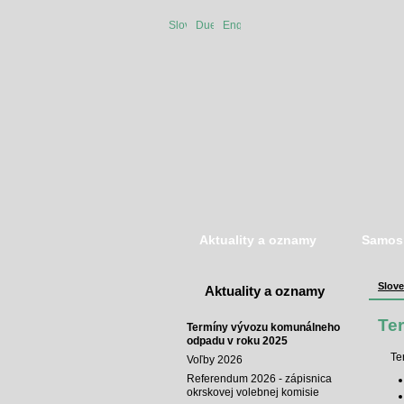
Slovenská
Duetsche
English
verzia
version
version
Aktuality a oznamy
Samos
Slove
Aktuality a oznamy
Te
Termíny vývozu komunálneho
odpadu v roku 2025
Te
Voľby 2026
Referendum 2026 - zápisnica
okrskovej volebnej komisie