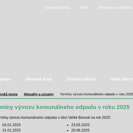
Úvodná stránka
RSS
Prihlásenie užívateľa
práva
Obecný úrad
Úradná tabuľa
Vaše názor
nská verzia
Aktuality a oznamy
Termíny vývozu komunálneho odpadu v roku 202
rmíny vývozu komunálneho odpadu v roku 2025
rmíny vývozu komunálneho odpadu v obci Veľké Borové na rok 2025:
03.01.2025
23.05.2025
31.01.2025
20.06.2025