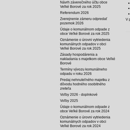
Návrh záverečného účtu obce
Veľké Borové za rok 2025
Referendum 2026
Zverejnenie zámeru odpredať
V 
pozemok 2026
Údaje o komunálnom odpade z
obce Veľké Borové za rok 2025
Oznámenie o úrovni vytriedenia
komunálnych odpadov v obci
Veľké Borové za rok 2025
Zásady hospodárenia a
nakladania s majetkom obce Veľké
Borové
Termíny vývozu komunálneho
odpadu v roku 2026
Predaj nehnuteľného majetku z
dôvodu hodného osobitného
zreteľa
Voľby 2026 - doplnkové
Voľby 2025
Údaje o komunálnom odpade z
obce Veľké Borové za rok 2024
Oznámenie o úrovni vytriedenia
komunálnych odpadov v obci
Veľké Borové za rok 2024