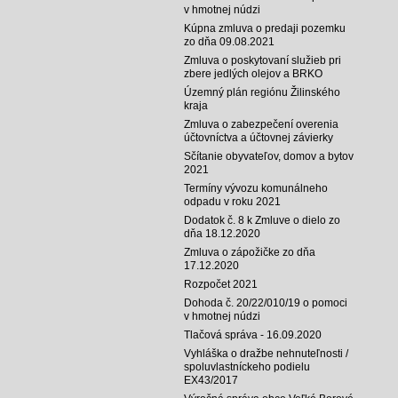
v hmotnej núdzi
Kúpna zmluva o predaji pozemku
zo dňa 09.08.2021
Zmluva o poskytovaní služieb pri
zbere jedlých olejov a BRKO
Územný plán regiónu Žilinského
kraja
Zmluva o zabezpečení overenia
účtovníctva a účtovnej závierky
Sčítanie obyvateľov, domov a bytov
2021
Termíny vývozu komunálneho
odpadu v roku 2021
Dodatok č. 8 k Zmluve o dielo zo
dňa 18.12.2020
Zmluva o zápožičke zo dňa
17.12.2020
Rozpočet 2021
Dohoda č. 20/22/010/19 o pomoci
v hmotnej núdzi
Tlačová správa - 16.09.2020
Vyhláška o dražbe nehnuteľnosti /
spoluvlastníckeho podielu
EX43/2017