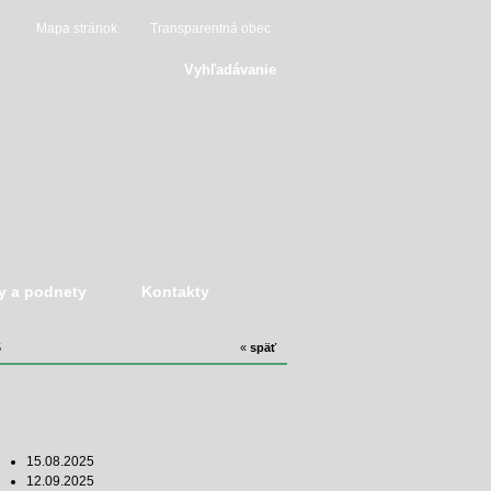
Mapa stránok
Transparentná obec
Vyhľadávanie
y a podnety
Kontakty
5
«
späť
15.08.2025
12.09.2025