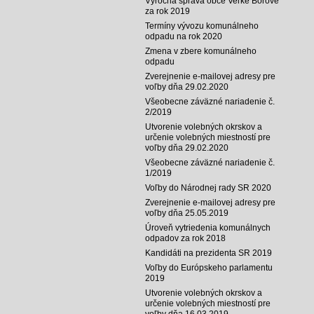
Výročná správa obce Veľké Borové
za rok 2019
Termíny vývozu komunálneho
odpadu na rok 2020
Zmena v zbere komunálneho
odpadu
Zverejnenie e-mailovej adresy pre
voľby dňa 29.02.2020
Všeobecne záväzné nariadenie č.
2/2019
Utvorenie volebných okrskov a
určenie volebných miestností pre
voľby dňa 29.02.2020
Všeobecne záväzné nariadenie č.
1/2019
Voľby do Národnej rady SR 2020
Zverejnenie e-mailovej adresy pre
voľby dňa 25.05.2019
Úroveň vytriedenia komunálnych
odpadov za rok 2018
Kandidáti na prezidenta SR 2019
Voľby do Európskeho parlamentu
2019
Utvorenie volebných okrskov a
určenie volebných miestností pre
voľby dňa 16.03.2019