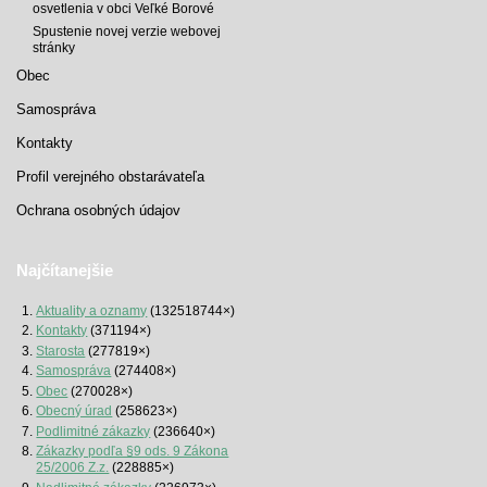
osvetlenia v obci Veľké Borové
Spustenie novej verzie webovej
stránky
Obec
Samospráva
Kontakty
Profil verejného obstarávateľa
Ochrana osobných údajov
Najčítanejšie
Aktuality a oznamy
(132518744×)
Kontakty
(371194×)
Starosta
(277819×)
Samospráva
(274408×)
Obec
(270028×)
Obecný úrad
(258623×)
Podlimitné zákazky
(236640×)
Zákazky podľa §9 ods. 9 Zákona
25/2006 Z.z.
(228885×)