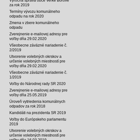
Výročná správa obce Veľké Borové
za rok 2019
Termíny vývozu komunálneho
odpadu na rok 2020
Zmena v zbere komunálneho
odpadu
Zverejnenie e-mailovej adresy pre
voľby dňa 29.02.2020
Všeobecne záväzné nariadenie č.
2/2019
Utvorenie volebných okrskov a
určenie volebných miestností pre
voľby dňa 29.02.2020
Všeobecne záväzné nariadenie č.
1/2019
Voľby do Národnej rady SR 2020
Zverejnenie e-mailovej adresy pre
voľby dňa 25.05.2019
Úroveň vytriedenia komunálnych
odpadov za rok 2018
Kandidáti na prezidenta SR 2019
Voľby do Európskeho parlamentu
2019
Utvorenie volebných okrskov a
určenie volebných miestností pre
voľby dňa 16.03.2019