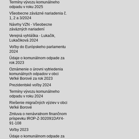
Termíny vývozu komunálneho
odpadu v roku 2025
Všeobecne záväzné nariadenia č.
1, 2 a 3/2024
Návrhy VZN - Všeobecne
záväzných nariadení
Verejná vyhláška - Lukačik,
Lukačiková 2024
Voľby do Európskeho parlamentu
2024
Údaje o komunálnom odpade za
rok 2023
Oznámenie o úrovni vytriedenia
komunálnych odpadov v obci
Veľké Borové za rok 2023
Prezidentské voľby 2024
Termíny vývozu komunálneho
odpadu v roku 2024
Riešenie migračných výziev v obci
Veľké Borové
Zmluva o nenávratnom finančnom
príspevku IROP-Z-302091DAY4-
91-108
Voľby 2023
Údaje o komunálnom odpade za