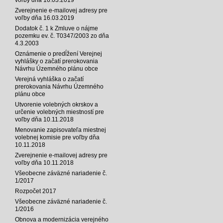
Zverejnenie e-mailovej adresy pre
voľby dňa 16.03.2019
Dodatok č. 1 k Zmluve o nájme
pozemku ev. č. T0347/2003 zo dňa
4.3.2003
Oznámenie o predĺžení Verejnej
vyhlášky o začatí prerokovania
Návrhu Územného plánu obce
Verejná vyhláška o začatí
prerokovania Návrhu Územného
plánu obce
Utvorenie volebných okrskov a
určenie volebných miestností pre
voľby dňa 10.11.2018
Menovanie zapisovateľa miestnej
volebnej komisie pre voľby dňa
10.11.2018
Zverejnenie e-mailovej adresy pre
voľby dňa 10.11.2018
Všeobecne záväzné nariadenie č.
1/2017
Rozpočet 2017
Všeobecne záväzné nariadenie č.
1/2016
Obnova a modernizácia verejného