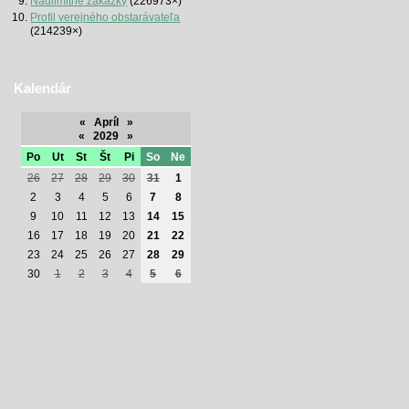
Nadlimitné zákazky
(226973×)
Profil verejného obstarávateľa
(214239×)
Kalendár
«
Apríl
»
«
2029
»
Po
Ut
St
Št
Pi
So
Ne
26
27
28
29
30
31
1
2
3
4
5
6
7
8
9
10
11
12
13
14
15
16
17
18
19
20
21
22
23
24
25
26
27
28
29
30
1
2
3
4
5
6