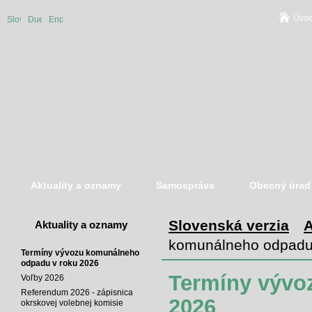
Úvod
Slovenská
Duetsche
English
verzia
version
version
Aktuality a oznamy
Samospráva
Obecný úrad
Slovenská verzia
A
Aktuality a oznamy
komunálneho odpadu
Termíny vývozu komunálneho
odpadu v roku 2026
Termíny vývo
Voľby 2026
Referendum 2026 - zápisnica
2026
okrskovej volebnej komisie