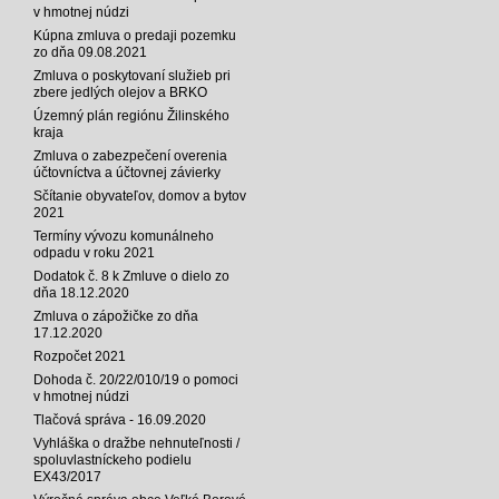
v hmotnej núdzi
Kúpna zmluva o predaji pozemku
zo dňa 09.08.2021
Zmluva o poskytovaní služieb pri
zbere jedlých olejov a BRKO
Územný plán regiónu Žilinského
kraja
Zmluva o zabezpečení overenia
účtovníctva a účtovnej závierky
Sčítanie obyvateľov, domov a bytov
2021
Termíny vývozu komunálneho
odpadu v roku 2021
Dodatok č. 8 k Zmluve o dielo zo
dňa 18.12.2020
Zmluva o zápožičke zo dňa
17.12.2020
Rozpočet 2021
Dohoda č. 20/22/010/19 o pomoci
v hmotnej núdzi
Tlačová správa - 16.09.2020
Vyhláška o dražbe nehnuteľnosti /
spoluvlastníckeho podielu
EX43/2017