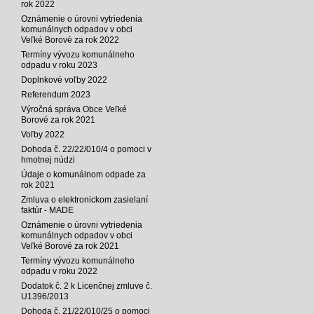
rok 2022
Oznámenie o úrovni vytriedenia
komunálnych odpadov v obci
Veľké Borové za rok 2022
Termíny vývozu komunálneho
odpadu v roku 2023
Doplnkové voľby 2022
Referendum 2023
Výročná správa Obce Veľké
Borové za rok 2021
Voľby 2022
Dohoda č. 22/22/010/4 o pomoci v
hmotnej núdzi
Údaje o komunálnom odpade za
rok 2021
Zmluva o elektronickom zasielaní
faktúr - MADE
Oznámenie o úrovni vytriedenia
komunálnych odpadov v obci
Veľké Borové za rok 2021
Termíny vývozu komunálneho
odpadu v roku 2022
Dodatok č. 2 k Licenčnej zmluve č.
U1396/2013
Dohoda č. 21/22/010/25 o pomoci