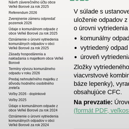
Návrh záverečného účtu obce
Veľké Borové za rok 2025
V súlade s ustanov
Referendum 2026
uloženie odpadov z
Zverejnenie zámeru odpredať
pozemok 2026
o úrovni vytrieden
Údaje o komunálnom odpade z
obce Veľké Borové za rok 2025
komunálny odpa
Oznámenie o úrovni vytriedenia
komunálnych odpadov v obci
vytriedený odpad
Veľké Borové za rok 2025
Zásady hospodárenia a
úroveň vytrieden
nakladania s majetkom obce Veľké
Borové
Zložky vytriedeného
Termíny vývozu komunálneho
odpadu v roku 2026
viacvrstvové kombi
Predaj nehnuteľného majetku z
báze lepenky), vyra
dôvodu hodného osobitného
zreteľa
obsahujúce CFC.
Voľby 2026 - doplnkové
Voľby 2025
Na prevzatie:
Úrove
Údaje o komunálnom odpade z
(formát PDF, veľkos
obce Veľké Borové za rok 2024
Oznámenie o úrovni vytriedenia
komunálnych odpadov v obci
Veľké Borové za rok 2024