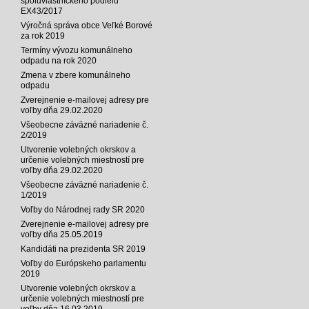
spoluvlastníckeho podielu
EX43/2017
Výročná správa obce Veľké Borové
za rok 2019
Termíny vývozu komunálneho
odpadu na rok 2020
Zmena v zbere komunálneho
odpadu
Zverejnenie e-mailovej adresy pre
voľby dňa 29.02.2020
Všeobecne záväzné nariadenie č.
2/2019
Utvorenie volebných okrskov a
určenie volebných miestností pre
voľby dňa 29.02.2020
Všeobecne záväzné nariadenie č.
1/2019
Voľby do Národnej rady SR 2020
Zverejnenie e-mailovej adresy pre
voľby dňa 25.05.2019
Kandidáti na prezidenta SR 2019
Voľby do Európskeho parlamentu
2019
Utvorenie volebných okrskov a
určenie volebných miestností pre
voľby dňa 16.03.2019