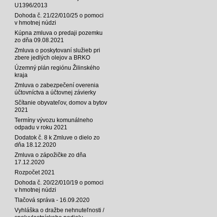
U1396/2013
Dohoda č. 21/22/010/25 o pomoci
v hmotnej núdzi
Kúpna zmluva o predaji pozemku
zo dňa 09.08.2021
Zmluva o poskytovaní služieb pri
zbere jedlých olejov a BRKO
Územný plán regiónu Žilinského
kraja
Zmluva o zabezpečení overenia
účtovníctva a účtovnej závierky
Sčítanie obyvateľov, domov a bytov
2021
Termíny vývozu komunálneho
odpadu v roku 2021
Dodatok č. 8 k Zmluve o dielo zo
dňa 18.12.2020
Zmluva o zápožičke zo dňa
17.12.2020
Rozpočet 2021
Dohoda č. 20/22/010/19 o pomoci
v hmotnej núdzi
Tlačová správa - 16.09.2020
Vyhláška o dražbe nehnuteľnosti /