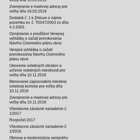
Zverejnenie e-mailovej adresy pre
voľby dňa 16.03.2019
Dodatok č. 1 k Zmluve o nájme
pozemku ev. č. T0347/2003 zo dňa
4.3.2003
Oznámenie o predĺžení Verejnej
vyhlášky o začatí prerokovania
Návrhu Územného plánu obce
Verejná vyhláška o začatí
prerokovania Návrhu Územného
plánu obce
Utvorenie volebných okrskov a
určenie volebných miestností pre
voľby dňa 10.11.2018
Menovanie zapisovateľa miestnej
volebnej komisie pre voľby dňa
10.11.2018
Zverejnenie e-mailovej adresy pre
voľby dňa 10.11.2018
Všeobecne záväzné nariadenie č.
1/2017
Rozpočet 2017
Všeobecne záväzné nariadenie č.
1/2016
Obnova a modernizácia verejného