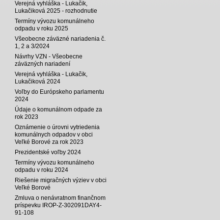
Verejná vyhláška - Lukačik,
Lukačiková 2025 - rozhodnutie
Termíny vývozu komunálneho
odpadu v roku 2025
Všeobecne záväzné nariadenia č.
1, 2 a 3/2024
Návrhy VZN - Všeobecne
záväzných nariadení
Verejná vyhláška - Lukačik,
Lukačiková 2024
Voľby do Európskeho parlamentu
2024
Údaje o komunálnom odpade za
rok 2023
Oznámenie o úrovni vytriedenia
komunálnych odpadov v obci
Veľké Borové za rok 2023
Prezidentské voľby 2024
Termíny vývozu komunálneho
odpadu v roku 2024
Riešenie migračných výziev v obci
Veľké Borové
Zmluva o nenávratnom finančnom
príspevku IROP-Z-302091DAY4-
91-108