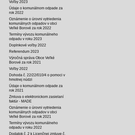
Voľby 2023
Údaje o komunálnom odpade za
rok 2022
Oznámenie o úrovni vytriedenia
komunálnych odpadov v obci
Veľké Borové za rok 2022
Termíny vývozu komunálneho
odpadu v roku 2023
Doplnkové voľby 2022
Referendum 2023
Výročná správa Obce Veľké
Borové za rok 2021
Voľby 2022
Dohoda č. 22/22/010/4 o pomoci v
hmotnej núdzi
Údaje o komunálnom odpade za
rok 2021
Zmluva o elektronickom zasielaní
faktúr - MADE
Oznámenie o úrovni vytriedenia
komunálnych odpadov v obci
Veľké Borové za rok 2021
Termíny vývozu komunálneho
odpadu v roku 2022
Dodatok č. 2 k Licenčnej zmluve č.