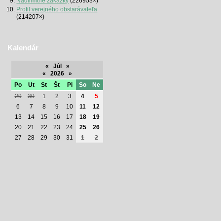
Nadlimitné zákazky
(226953×)
Profil verejného obstarávateľa
(214207×)
Kalendár
«
Júl
»
«
2026
»
Po
Ut
St
Št
Pi
So
Ne
29
30
1
2
3
4
5
6
7
8
9
10
11
12
13
14
15
16
17
18
19
20
21
22
23
24
25
26
27
28
29
30
31
1
2