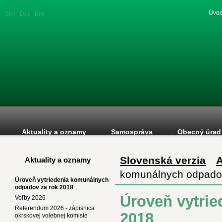
Úvod
Slovenská
Duetsche
English
verzia
version
version
Aktuality a oznamy
Samospráva
Obecný úrad
Slovenská verzia
A
Aktuality a oznamy
komunálnych odpadov
Úroveň vytriedenia komunálnych
odpadov za rok 2018
Úroveň vytri
Voľby 2026
Referendum 2026 - zápisnica
2018
okrskovej volebnej komisie