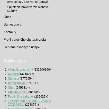
osvetlenia v obci Veľké Borové
Spustenie novej verzie webovej
stránky
Obec
Samospráva
Kontakty
Profil verejného obstarávateľa
Ochrana osobných údajov
Najčítanejšie
Aktuality a oznamy
(132506160×)
Kontakty
(371027×)
Starosta
(277665×)
Samospráva
(274311×)
Obec
(269931×)
Obecný úrad
(258573×)
Podlimitné zákazky
(236629×)
Zákazky podľa §9 ods. 9 Zákona
25/2006 Z.z.
(228876×)