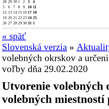
28
29
30
1
2
3
4
5
6
7
8
9
10
11
12
13
14
15
16
17
18
19
20
21
22
23
24
25
26
27
28
29
30
31
1
«
späť
Slovenská verzia
»
Aktuali
volebných okrskov a určeni
voľby dňa 29.02.2020
Utvorenie volebných 
volebných miestností