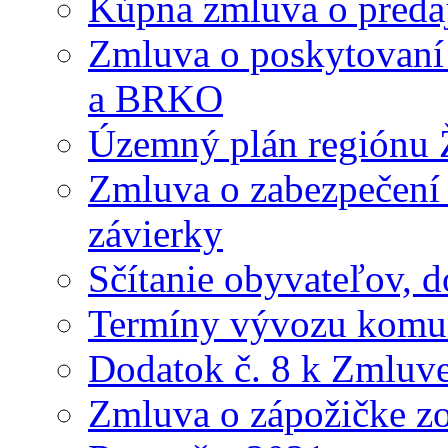
Kúpna zmluva o preda
Zmluva o poskytovaní s
a BRKO
Územný plán regiónu Ž
Zmluva o zabezpečení 
závierky
Sčítanie obyvateľov, 
Termíny vývozu komu
Dodatok č. 8 k Zmluve
Zmluva o zápožičke z