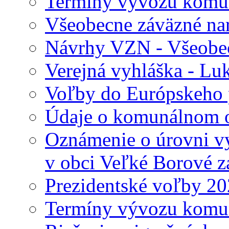
Termíny vývozu komu
Všeobecne záväzné nari
Návrhy VZN - Všeobec
Verejná vyhláška - Lu
Voľby do Európskeho 
Údaje o komunálnom o
Oznámenie o úrovni v
v obci Veľké Borové z
Prezidentské voľby 2
Termíny vývozu komu