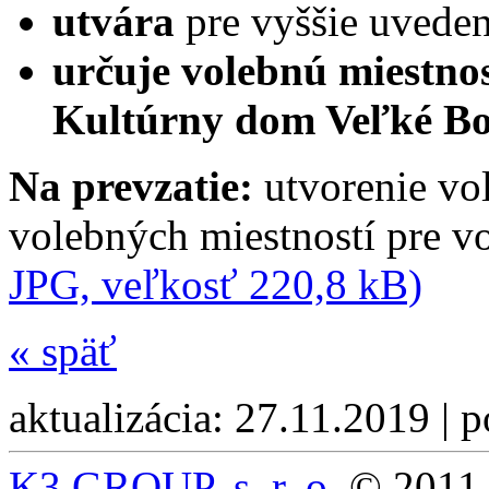
utvára
pre vyššie uvede
určuje volebnú miestno
Kultúrny dom Veľké B
Na prevzatie:
utvorenie vo
volebných miestností pre 
JPG, veľkosť 220,8 kB)
«
späť
aktualizácia: 27.11.2019 | 
K3 GROUP, s. r. o.
© 2011 