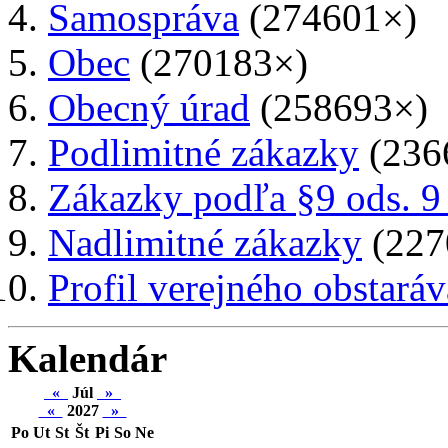
Samospráva
(274601×)
Obec
(270183×)
Obecný úrad
(258693×)
Podlimitné zákazky
(236
Zákazky podľa §9 ods. 9
Nadlimitné zákazky
(227
Profil verejného obstaráv
Kalendár
«
Júl
»
«
2027
»
Po
Ut
St
Št
Pi
So
Ne