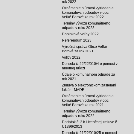
rok 2022
Oznámenie o úrovni vytriedenia
komunálnych odpadov v obci
Veľké Borové za rok 2022
Termíny vývozu komunálneho
odpadu v roku 2023
Doplnkové voľby 2022
Referendum 2023
Výročná správa Obce Veľké
Borové za rok 2021
Voľby 2022
Dohoda č. 22/22/010/4 o pomoci v
hmotnej núdzi
Údaje o komunálnom odpade za
rok 2021
Zmluva o elektronickom zasielaní
faktúr - MADE
Oznámenie o úrovni vytriedenia
komunálnych odpadov v obci
Veľké Borové za rok 2021
Termíny vývozu komunálneho
odpadu v roku 2022
Dodatok č. 2 k Licenčnej zmluve č.
U1396/2013
Dohoda č. 21/22/010/25 o pomoci