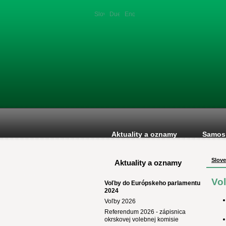
Slovenská
Duetsche
English
verzia
version
version
Aktuality a oznamy
Samos
Slove
Aktuality a oznamy
Vo
Voľby do Európskeho parlamentu
2024
Voľby 2026
Referendum 2026 - zápisnica
okrskovej volebnej komisie