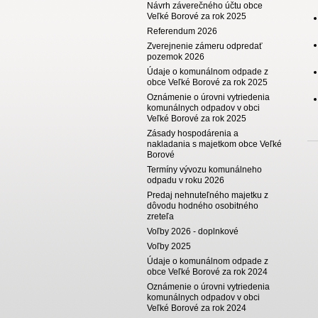
Návrh záverečného účtu obce
Veľké Borové za rok 2025
Referendum 2026
Zverejnenie zámeru odpredať
pozemok 2026
Údaje o komunálnom odpade z
obce Veľké Borové za rok 2025
Oznámenie o úrovni vytriedenia
komunálnych odpadov v obci
Veľké Borové za rok 2025
Zásady hospodárenia a
nakladania s majetkom obce Veľké
Borové
Termíny vývozu komunálneho
odpadu v roku 2026
Predaj nehnuteľného majetku z
dôvodu hodného osobitného
zreteľa
Voľby 2026 - doplnkové
Voľby 2025
Údaje o komunálnom odpade z
obce Veľké Borové za rok 2024
Oznámenie o úrovni vytriedenia
komunálnych odpadov v obci
Veľké Borové za rok 2024