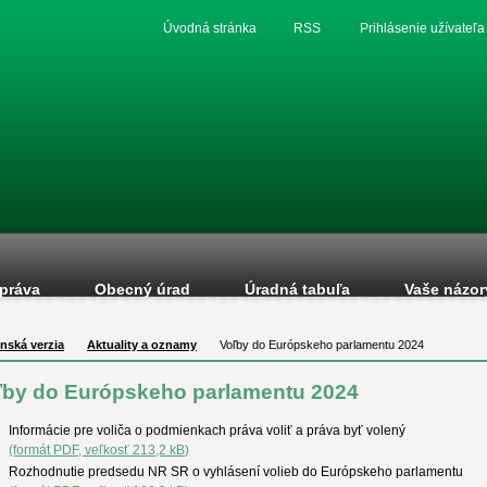
Úvodná stránka
RSS
Prihlásenie užívateľa
práva
Obecný úrad
Úradná tabuľa
Vaše názor
nská verzia
Aktuality a oznamy
Voľby do Európskeho parlamentu 2024
ľby do Európskeho parlamentu 2024
Informácie pre voliča o podmienkach práva voliť a práva byť volený
(formát PDF, veľkosť 213,2 kB)
Rozhodnutie predsedu NR SR o vyhlásení volieb do Európskeho parlamentu