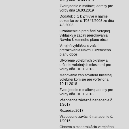
Zverejnenie e-mailovej adresy pre
voľby dňa 16.03.2019
Dodatok č. 1 k Zmluve o nájme
pozemku ev. č. T0347/2003 zo dňa
4.3.2003
Oznámenie o predĺžení Verejnej
vyhlášky o začatí prerokovania
Návrhu Územného plánu obce
Verejná vyhláška o začatí
prerokovania Návrhu Územného
plánu obce
Utvorenie volebných okrskov a
určenie volebných miestností pre
voľby dňa 10.11.2018
Menovanie zapisovateľa miestnej
volebnej komisie pre voľby dňa
10.11.2018
Zverejnenie e-mailovej adresy pre
voľby dňa 10.11.2018
Všeobecne záväzné nariadenie č.
1/2017
Rozpočet 2017
Všeobecne záväzné nariadenie č.
1/2016
Obnova a modernizácia verejného