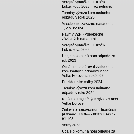
Verejná vyhláška - Lukačik,
Lukačiková 2025 - rozhodnutie
Termíny vývozu komunálneho
odpadu v roku 2025
Všeobecne záväzné nariadenia č.
1, 2 a 3/2024
Návrhy VZN - Všeobecne
záväzných nariadení
Verejná vyhláška - Lukačik,
Lukačiková 2024
Údaje o komunálnom odpade za
rok 2023
Oznámenie o úrovni vytriedenia
komunálnych odpadov v obci
Veľké Borové za rok 2023
Prezidentské voľby 2024
Termíny vývozu komunálneho
odpadu v roku 2024
Riešenie migračných výziev v obci
Veľké Borové
Zmluva o nenávratnom finančnom
príspevku IROP-Z-302091DAY4-
91-108
Voľby 2023
Údaje o komunálnom odpade za