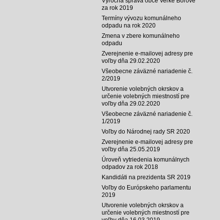
Výročná správa obce Veľké Borové
za rok 2019
Termíny vývozu komunálneho
odpadu na rok 2020
Zmena v zbere komunálneho
odpadu
Zverejnenie e-mailovej adresy pre
voľby dňa 29.02.2020
Všeobecne záväzné nariadenie č.
2/2019
Utvorenie volebných okrskov a
určenie volebných miestností pre
voľby dňa 29.02.2020
Všeobecne záväzné nariadenie č.
1/2019
Voľby do Národnej rady SR 2020
Zverejnenie e-mailovej adresy pre
voľby dňa 25.05.2019
Úroveň vytriedenia komunálnych
odpadov za rok 2018
Kandidáti na prezidenta SR 2019
Voľby do Európskeho parlamentu
2019
Utvorenie volebných okrskov a
určenie volebných miestností pre
voľby dňa 16.03.2019