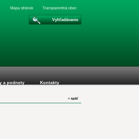
Mapa stránok
Transparentná obec
Vyhľadávanie
y a podnety
Kontakty
«
späť