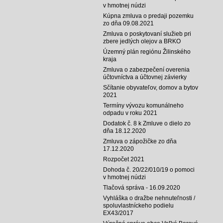
v hmotnej núdzi
Kúpna zmluva o predaji pozemku
zo dňa 09.08.2021
Zmluva o poskytovaní služieb pri
zbere jedlých olejov a BRKO
Územný plán regiónu Žilinského
kraja
Zmluva o zabezpečení overenia
účtovníctva a účtovnej závierky
Sčítanie obyvateľov, domov a bytov
2021
Termíny vývozu komunálneho
odpadu v roku 2021
Dodatok č. 8 k Zmluve o dielo zo
dňa 18.12.2020
Zmluva o zápožičke zo dňa
17.12.2020
Rozpočet 2021
Dohoda č. 20/22/010/19 o pomoci
v hmotnej núdzi
Tlačová správa - 16.09.2020
Vyhláška o dražbe nehnuteľnosti /
spoluvlastníckeho podielu
EX43/2017