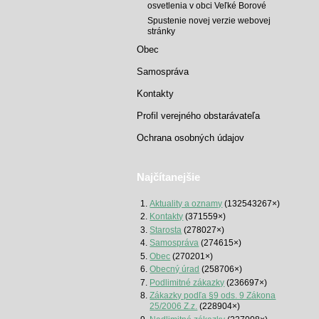
osvetlenia v obci Veľké Borové
Spustenie novej verzie webovej
stránky
Obec
Samospráva
Kontakty
Profil verejného obstarávateľa
Ochrana osobných údajov
Najčítanejšie
Aktuality a oznamy
(132543267×)
Kontakty
(371559×)
Starosta
(278027×)
Samospráva
(274615×)
Obec
(270201×)
Obecný úrad
(258706×)
Podlimitné zákazky
(236697×)
Zákazky podľa §9 ods. 9 Zákona
25/2006 Z.z.
(228904×)