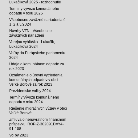
Lukačiková 2025 - rozhodnutie
Termíny vývozu komunálneho
odpadu v roku 2025
Všeobecne záväzné nariadenia č.
1, 2 a 3/2024
Návrhy VZN - Všeobecne
záväzných nariadení
Verejná vyhláška - Lukačik,
Lukačiková 2024
Voľby do Európskeho parlamentu
2024
Údaje o komunálnom odpade za
rok 2023
Oznámenie o úrovni vytriedenia
komunálnych odpadov v obci
Veľké Borové za rok 2023
Prezidentské voľby 2024
Termíny vývozu komunálneho
odpadu v roku 2024
Riešenie migračných výziev v obci
Veľké Borové
Zmluva o nenávratnom finančnom
príspevku IROP-Z-302091DAY4-
91-108
Voľby 2023