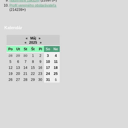
Nadlimitné zákazky
(226973×)
Profil verejného obstarávateľa
(214239×)
Kalendár
«
Máj
»
«
2025
»
Po
Ut
St
Št
Pi
So
Ne
28
29
30
1
2
3
4
5
6
7
8
9
10
11
12
13
14
15
16
17
18
19
20
21
22
23
24
25
26
27
28
29
30
31
1