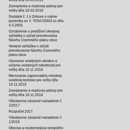
Zverejnenie e-mailovej adresy pre
voľby dňa 16.03.2019
Dodatok č. 1 k Zmluve o nájme
pozemku ev. č. T0347/2003 zo dňa
4.3.2003
Oznámenie o predĺžení Verejnej
vyhlášky o začatí prerokovania
Návrhu Územného plánu obce
Verejná vyhláška o začatí
prerokovania Návrhu Územného
plánu obce
Utvorenie volebných okrskov a
určenie volebných miestností pre
voľby dňa 10.11.2018
Menovanie zapisovateľa miestnej
volebnej komisie pre voľby dňa
10.11.2018
Zverejnenie e-mailovej adresy pre
voľby dňa 10.11.2018
Všeobecne záväzné nariadenie č.
1/2017
Rozpočet 2017
Všeobecne záväzné nariadenie č.
1/2016
Obnova a modernizácia verejného