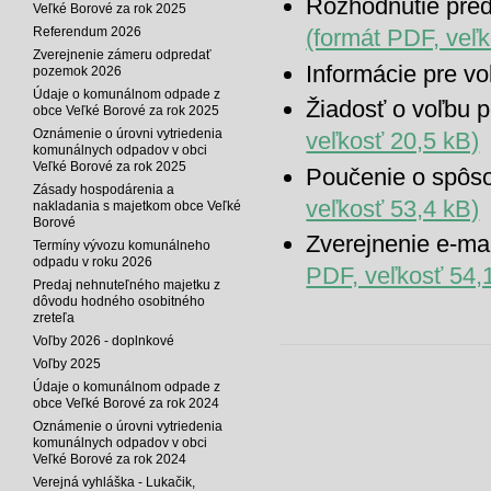
Rozhodnutie pre
Veľké Borové za rok 2025
Referendum 2026
(formát PDF, veľ
Zverejnenie zámeru odpredať
Informácie pre vo
pozemok 2026
Údaje o komunálnom odpade z
Žiadosť o voľbu 
obce Veľké Borové za rok 2025
Oznámenie o úrovni vytriedenia
veľkosť 20,5 kB)
komunálnych odpadov v obci
Veľké Borové za rok 2025
Poučenie o spôso
Zásady hospodárenia a
veľkosť 53,4 kB)
nakladania s majetkom obce Veľké
Borové
Zverejnenie e-mai
Termíny vývozu komunálneho
odpadu v roku 2026
PDF, veľkosť 54,
Predaj nehnuteľného majetku z
dôvodu hodného osobitného
zreteľa
Voľby 2026 - doplnkové
Voľby 2025
Údaje o komunálnom odpade z
obce Veľké Borové za rok 2024
Oznámenie o úrovni vytriedenia
komunálnych odpadov v obci
Veľké Borové za rok 2024
Verejná vyhláška - Lukačik,