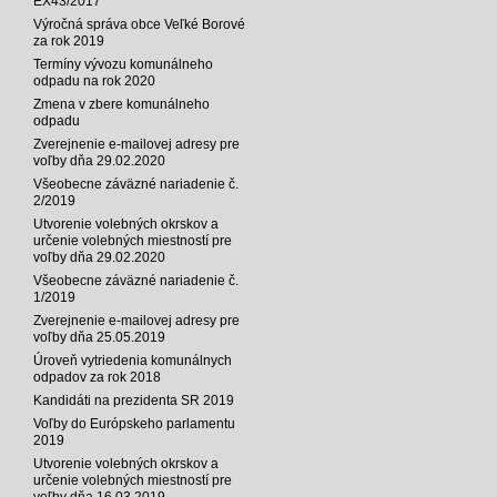
EX43/2017
Výročná správa obce Veľké Borové
za rok 2019
Termíny vývozu komunálneho
odpadu na rok 2020
Zmena v zbere komunálneho
odpadu
Zverejnenie e-mailovej adresy pre
voľby dňa 29.02.2020
Všeobecne záväzné nariadenie č.
2/2019
Utvorenie volebných okrskov a
určenie volebných miestností pre
voľby dňa 29.02.2020
Všeobecne záväzné nariadenie č.
1/2019
Zverejnenie e-mailovej adresy pre
voľby dňa 25.05.2019
Úroveň vytriedenia komunálnych
odpadov za rok 2018
Kandidáti na prezidenta SR 2019
Voľby do Európskeho parlamentu
2019
Utvorenie volebných okrskov a
určenie volebných miestností pre
voľby dňa 16.03.2019