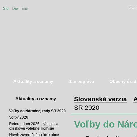
Úvod
Slovenská
Duetsche
English
verzia
version
version
Aktuality a oznamy
Samospráva
Obecný úrad
Slovenská verzia
A
Aktuality a oznamy
SR 2020
Voľby do Národnej rady SR 2020
Voľby 2026
Voľby do Nár
Referendum 2026 - zápisnica
okrskovej volebnej komisie
Návrh záverečného účtu obce