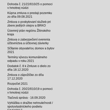
Dohoda č. 21/22/010/25 o pomoci
v hmotnej núdzi
Kúpna zmluva o predaji pozemku
zo dňa 09.08.2021
Zmluva o poskytovaní služieb pri
zbere jedlých olejov a BRKO
Územný plán regiónu Žilinského
kraja
Zmluva o zabezpečení overenia
účtovníctva a účtovnej závierky
Sčítanie obyvateľov, domov a bytov
2021
Termíny vývozu komunálneho
odpadu v roku 2021
Dodatok č. 8 k Zmluve o dielo zo
dňa 18.12.2020
Zmluva o zápožičke zo dňa
17.12.2020
Rozpočet 2021
Dohoda č. 20/22/010/19 o pomoci
v hmotnej núdzi
Tlačová správa - 16.09.2020
Vyhláška o dražbe nehnuteľnosti /
spoluvlastníckeho podielu