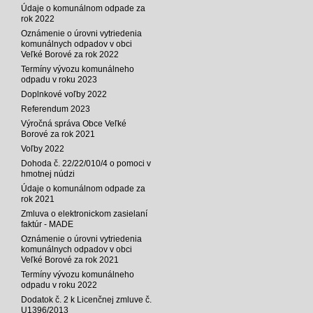
Údaje o komunálnom odpade za
rok 2022
Oznámenie o úrovni vytriedenia
komunálnych odpadov v obci
Veľké Borové za rok 2022
Termíny vývozu komunálneho
odpadu v roku 2023
Doplnkové voľby 2022
Referendum 2023
Výročná správa Obce Veľké
Borové za rok 2021
Voľby 2022
Dohoda č. 22/22/010/4 o pomoci v
hmotnej núdzi
Údaje o komunálnom odpade za
rok 2021
Zmluva o elektronickom zasielaní
faktúr - MADE
Oznámenie o úrovni vytriedenia
komunálnych odpadov v obci
Veľké Borové za rok 2021
Termíny vývozu komunálneho
odpadu v roku 2022
Dodatok č. 2 k Licenčnej zmluve č.
U1396/2013