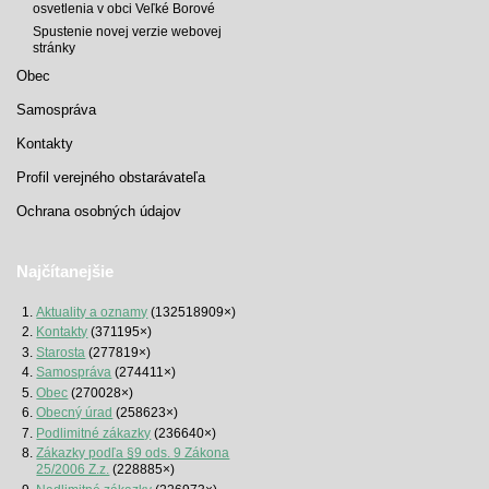
osvetlenia v obci Veľké Borové
Spustenie novej verzie webovej
stránky
Obec
Samospráva
Kontakty
Profil verejného obstarávateľa
Ochrana osobných údajov
Najčítanejšie
Aktuality a oznamy
(132518909×)
Kontakty
(371195×)
Starosta
(277819×)
Samospráva
(274411×)
Obec
(270028×)
Obecný úrad
(258623×)
Podlimitné zákazky
(236640×)
Zákazky podľa §9 ods. 9 Zákona
25/2006 Z.z.
(228885×)