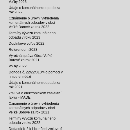
Voľby 2023
Údaje o komunálnom odpade za
rok 2022
Oznámenie o úrovni vytriedenia
komunálnych odpadov v obci
Veľké Borové za rok 2022
Termíny vývozu komunálneho
odpadu v roku 2023
Doplnkové voľby 2022
Referendum 2023
Výročná správa Obce Veľké
Borové za rok 2021
Voľby 2022
Dohoda č. 22/22/010/4 o pomoci v
hmotnej núdzi
Údaje o komunálnom odpade za
rok 2021
Zmluva o elektronickom zasielaní
faktúr - MADE
Oznámenie o úrovni vytriedenia
komunálnych odpadov v obci
Veľké Borové za rok 2021
Termíny vývozu komunálneho
odpadu v roku 2022
Dodatok č. 2 k Licenčnej zmluve č.