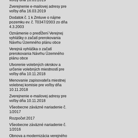
Zverejnenie e-mailovej adresy pre
voľby dňa 16.03.2019
Dodatok č. 1 k Zmluve o nájme
pozemku ev. č. T0347/2003 zo dňa
4.3.2003
Oznámenie o predĺžení Verejnej
vyhlášky o začatí prerokovania
Návrhu Územného plánu obce
Verejná vyhláška o začatí
prerokovania Návrhu Územného
plánu obce
Utvorenie volebných okrskov a
určenie volebných miestností pre
voľby dňa 10.11.2018
Menovanie zapisovateľa miestnej
volebnej komisie pre voľby dňa
10.11.2018
Zverejnenie e-mailovej adresy pre
voľby dňa 10.11.2018
Všeobecne záväzné nariadenie č.
1/2017
Rozpočet 2017
Všeobecne záväzné nariadenie č.
1/2016
Obnova a modernizácia verejného