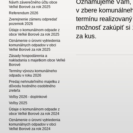
Oznamujeme Vám, ž
Návrh záverečného účtu obce
Veľké Borové za rok 2025
v zbere komunálneh
Referendum 2026
termínu realizovaný
Zverejnenie zámeru odpredať
pozemok 2026
možnosť zakúpiť si 
Údaje o komunálnom odpade z
obce Veľké Borové za rok 2025
za kus.
Oznámenie o úrovni vytriedenia
komunálnych odpadov v obci
Veľké Borové za rok 2025
Zásady hospodárenia a
nakladania s majetkom obce Veľké
Borové
Termíny vývozu komunálneho
odpadu v roku 2026
Predaj nehnuteľného majetku z
dôvodu hodného osobitného
zreteľa
Voľby 2026 - doplnkové
Voľby 2025
Údaje o komunálnom odpade z
obce Veľké Borové za rok 2024
Oznámenie o úrovni vytriedenia
komunálnych odpadov v obci
Veľké Borové za rok 2024