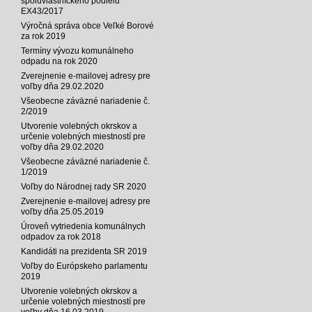
spoluvlastníckeho podielu
EX43/2017
Výročná správa obce Veľké Borové
za rok 2019
Termíny vývozu komunálneho
odpadu na rok 2020
Zverejnenie e-mailovej adresy pre
voľby dňa 29.02.2020
Všeobecne záväzné nariadenie č.
2/2019
Utvorenie volebných okrskov a
určenie volebných miestností pre
voľby dňa 29.02.2020
Všeobecne záväzné nariadenie č.
1/2019
Voľby do Národnej rady SR 2020
Zverejnenie e-mailovej adresy pre
voľby dňa 25.05.2019
Úroveň vytriedenia komunálnych
odpadov za rok 2018
Kandidáti na prezidenta SR 2019
Voľby do Európskeho parlamentu
2019
Utvorenie volebných okrskov a
určenie volebných miestností pre
voľby dňa 16.03.2019