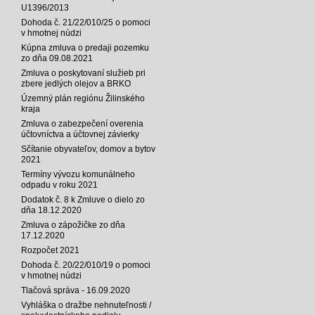
U1396/2013
Dohoda č. 21/22/010/25 o pomoci
v hmotnej núdzi
Kúpna zmluva o predaji pozemku
zo dňa 09.08.2021
Zmluva o poskytovaní služieb pri
zbere jedlých olejov a BRKO
Územný plán regiónu Žilinského
kraja
Zmluva o zabezpečení overenia
účtovníctva a účtovnej závierky
Sčítanie obyvateľov, domov a bytov
2021
Termíny vývozu komunálneho
odpadu v roku 2021
Dodatok č. 8 k Zmluve o dielo zo
dňa 18.12.2020
Zmluva o zápožičke zo dňa
17.12.2020
Rozpočet 2021
Dohoda č. 20/22/010/19 o pomoci
v hmotnej núdzi
Tlačová správa - 16.09.2020
Vyhláška o dražbe nehnuteľnosti /