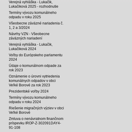
Verejná vyhláška - Lukačik,
Lukačiková 2025 - rozhodnutie
Termíny vývozu komunálneho
odpadu v roku 2025
Všeobecne záväzné nariadenia č.
1, 2 a 3/2024
Návrhy VZN - Všeobecne
záväzných nariadení
Verejná vyhláška - Lukačik,
Lukačiková 2024
Voľby do Európskeho parlamentu
2024
Údaje o komunálnom odpade za
rok 2023
Oznámenie o úrovni vytriedenia
komunálnych odpadov v obci
Veľké Borové za rok 2023
Prezidentské voľby 2024
Termíny vývozu komunálneho
odpadu v roku 2024
Riešenie migračných výziev v obci
Veľké Borové
Zmluva o nenávratnom finančnom
príspevku IROP-Z-302091DAY4-
91-108