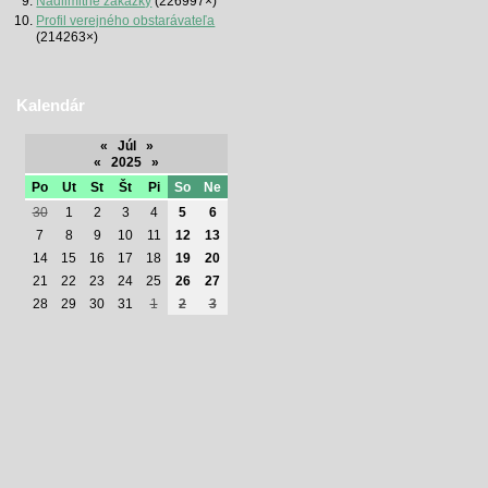
Nadlimitné zákazky
(226997×)
Profil verejného obstarávateľa
(214263×)
Kalendár
«
Júl
»
«
2025
»
Po
Ut
St
Št
Pi
So
Ne
30
1
2
3
4
5
6
7
8
9
10
11
12
13
14
15
16
17
18
19
20
21
22
23
24
25
26
27
28
29
30
31
1
2
3