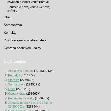
osvetlenia v obci Veľké Borové
Spustenie novej verzie webovej
stránky
Obec
Samospráva
Kontakty
Profil verejného obstarávateľa
Ochrana osobných údajov
Najčítanejšie
Aktuality a oznamy
(132531943×)
Kontakty
(371427×)
Starosta
(277942×)
Samospráva
(274517×)
Obec
(270128×)
Obecný úrad
(258665×)
Podlimitné zákazky
(236676×)
Zákazky podľa §9 ods. 9 Zákona
25/2006 Z.z.
(228894×)