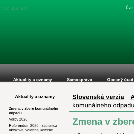
Úvod
Slovenská
Duetsche
English
verzia
version
version
Aktuality a oznamy
Samospráva
Obecný úrad
Slovenská verzia
A
Aktuality a oznamy
komunálneho odpad
Zmena v zbere komunálneho
odpadu
Zmena v zber
Voľby 2026
Referendum 2026 - zápisnica
okrskovej volebnej komisie