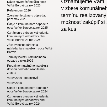
Oznamujeme Vám, ž
Návrh záverečného účtu obce
Veľké Borové za rok 2025
v zbere komunálneh
Referendum 2026
termínu realizovaný
Zverejnenie zámeru odpredať
pozemok 2026
možnosť zakúpiť si 
Údaje o komunálnom odpade z
obce Veľké Borové za rok 2025
za kus.
Oznámenie o úrovni vytriedenia
komunálnych odpadov v obci
Veľké Borové za rok 2025
Zásady hospodárenia a
nakladania s majetkom obce Veľké
Borové
Termíny vývozu komunálneho
odpadu v roku 2026
Predaj nehnuteľného majetku z
dôvodu hodného osobitného
zreteľa
Voľby 2026 - doplnkové
Voľby 2025
Údaje o komunálnom odpade z
obce Veľké Borové za rok 2024
Oznámenie o úrovni vytriedenia
komunálnych odpadov v obci
Veľké Borové za rok 2024