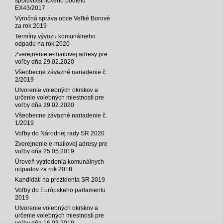
spoluvlastníckeho podielu
EX43/2017
Výročná správa obce Veľké Borové
za rok 2019
Termíny vývozu komunálneho
odpadu na rok 2020
Zverejnenie e-mailovej adresy pre
voľby dňa 29.02.2020
Všeobecne záväzné nariadenie č.
2/2019
Utvorenie volebných okrskov a
určenie volebných miestností pre
voľby dňa 29.02.2020
Všeobecne záväzné nariadenie č.
1/2019
Voľby do Národnej rady SR 2020
Zverejnenie e-mailovej adresy pre
voľby dňa 25.05.2019
Úroveň vytriedenia komunálnych
odpadov za rok 2018
Kandidáti na prezidenta SR 2019
Voľby do Európskeho parlamentu
2019
Utvorenie volebných okrskov a
určenie volebných miestností pre
voľby dňa 16.03.2019