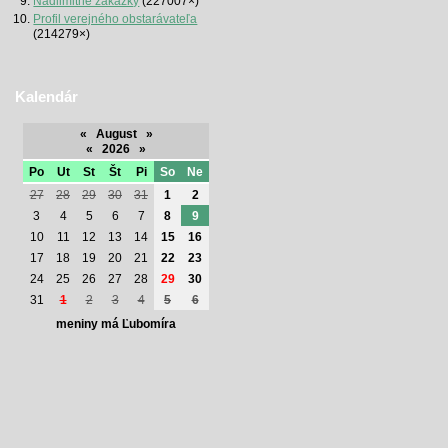
Nadlimitné zákazky
(227007×)
Profil verejného obstarávateľa
(214279×)
Kalendár
«
August
»
«
2026
»
Po
Ut
St
Št
Pi
So
Ne
27
28
29
30
31
1
2
3
4
5
6
7
8
9
10
11
12
13
14
15
16
17
18
19
20
21
22
23
24
25
26
27
28
29
30
31
1
2
3
4
5
6
meniny má Ľubomíra