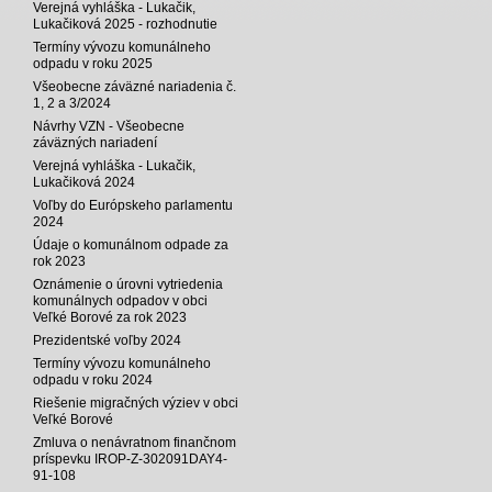
Verejná vyhláška - Lukačik,
Lukačiková 2025 - rozhodnutie
Termíny vývozu komunálneho
odpadu v roku 2025
Všeobecne záväzné nariadenia č.
1, 2 a 3/2024
Návrhy VZN - Všeobecne
záväzných nariadení
Verejná vyhláška - Lukačik,
Lukačiková 2024
Voľby do Európskeho parlamentu
2024
Údaje o komunálnom odpade za
rok 2023
Oznámenie o úrovni vytriedenia
komunálnych odpadov v obci
Veľké Borové za rok 2023
Prezidentské voľby 2024
Termíny vývozu komunálneho
odpadu v roku 2024
Riešenie migračných výziev v obci
Veľké Borové
Zmluva o nenávratnom finančnom
príspevku IROP-Z-302091DAY4-
91-108