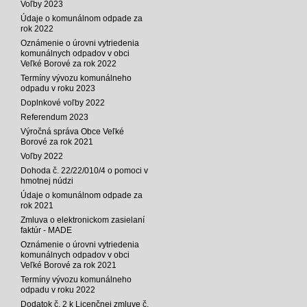
Voľby 2023
Údaje o komunálnom odpade za
rok 2022
Oznámenie o úrovni vytriedenia
komunálnych odpadov v obci
Veľké Borové za rok 2022
Termíny vývozu komunálneho
odpadu v roku 2023
Doplnkové voľby 2022
Referendum 2023
Výročná správa Obce Veľké
Borové za rok 2021
Voľby 2022
Dohoda č. 22/22/010/4 o pomoci v
hmotnej núdzi
Údaje o komunálnom odpade za
rok 2021
Zmluva o elektronickom zasielaní
faktúr - MADE
Oznámenie o úrovni vytriedenia
komunálnych odpadov v obci
Veľké Borové za rok 2021
Termíny vývozu komunálneho
odpadu v roku 2022
Dodatok č. 2 k Licenčnej zmluve č.