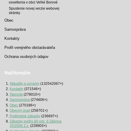
osvetlenia v obci Veľké Borové
Spustenie novej verzie webovej
stránky
Obec
Samospráva
Kontakty
Profil verejného obstarávateľa
Ochrana osobných údajov
Najčítanejšie
Aktuality a oznamy
(132542067×)
Kontakty
(371546×)
Starosta
(278010×)
Samospráva
(274606×)
Obec
(270186×)
Obecný úrad
(258701×)
Podlimitné zákazky
(236697×)
Zákazky podľa §9 ods. 9 Zákona
25/2006 Z.z.
(228903×)