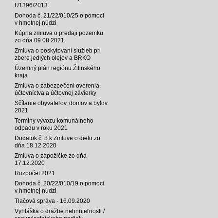
U1396/2013
Dohoda č. 21/22/010/25 o pomoci
v hmotnej núdzi
Kúpna zmluva o predaji pozemku
zo dňa 09.08.2021
Zmluva o poskytovaní služieb pri
zbere jedlých olejov a BRKO
Územný plán regiónu Žilinského
kraja
Zmluva o zabezpečení overenia
účtovníctva a účtovnej závierky
Sčítanie obyvateľov, domov a bytov
2021
Termíny vývozu komunálneho
odpadu v roku 2021
Dodatok č. 8 k Zmluve o dielo zo
dňa 18.12.2020
Zmluva o zápožičke zo dňa
17.12.2020
Rozpočet 2021
Dohoda č. 20/22/010/19 o pomoci
v hmotnej núdzi
Tlačová správa - 16.09.2020
Vyhláška o dražbe nehnuteľnosti /