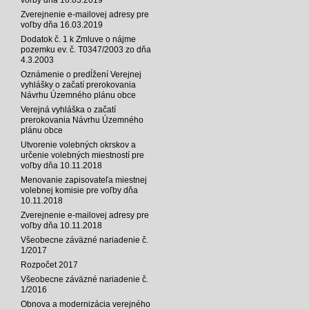
Zverejnenie e-mailovej adresy pre
voľby dňa 16.03.2019
Dodatok č. 1 k Zmluve o nájme
pozemku ev. č. T0347/2003 zo dňa
4.3.2003
Oznámenie o predĺžení Verejnej
vyhlášky o začatí prerokovania
Návrhu Územného plánu obce
Verejná vyhláška o začatí
prerokovania Návrhu Územného
plánu obce
Utvorenie volebných okrskov a
určenie volebných miestností pre
voľby dňa 10.11.2018
Menovanie zapisovateľa miestnej
volebnej komisie pre voľby dňa
10.11.2018
Zverejnenie e-mailovej adresy pre
voľby dňa 10.11.2018
Všeobecne záväzné nariadenie č.
1/2017
Rozpočet 2017
Všeobecne záväzné nariadenie č.
1/2016
Obnova a modernizácia verejného