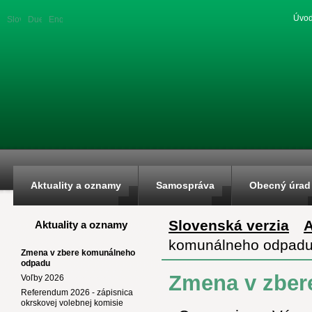
Úvod
Slovenská
Duetsche
English
verzia
version
version
Aktuality a oznamy
Samospráva
Obecný úrad
Slovenská verzia
A
Aktuality a oznamy
komunálneho odpad
Zmena v zbere komunálneho
odpadu
Zmena v zber
Voľby 2026
Referendum 2026 - zápisnica
okrskovej volebnej komisie