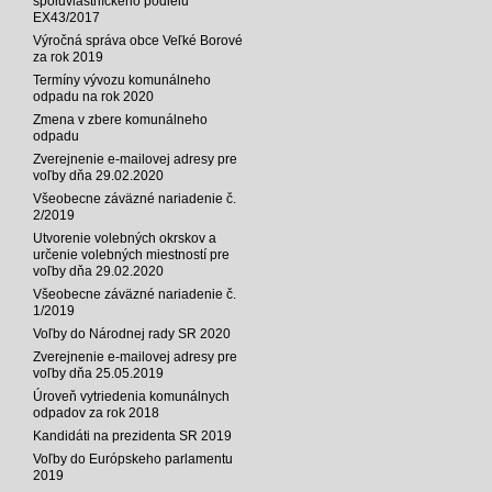
spoluvlastníckeho podielu
EX43/2017
Výročná správa obce Veľké Borové
za rok 2019
Termíny vývozu komunálneho
odpadu na rok 2020
Zmena v zbere komunálneho
odpadu
Zverejnenie e-mailovej adresy pre
voľby dňa 29.02.2020
Všeobecne záväzné nariadenie č.
2/2019
Utvorenie volebných okrskov a
určenie volebných miestností pre
voľby dňa 29.02.2020
Všeobecne záväzné nariadenie č.
1/2019
Voľby do Národnej rady SR 2020
Zverejnenie e-mailovej adresy pre
voľby dňa 25.05.2019
Úroveň vytriedenia komunálnych
odpadov za rok 2018
Kandidáti na prezidenta SR 2019
Voľby do Európskeho parlamentu
2019