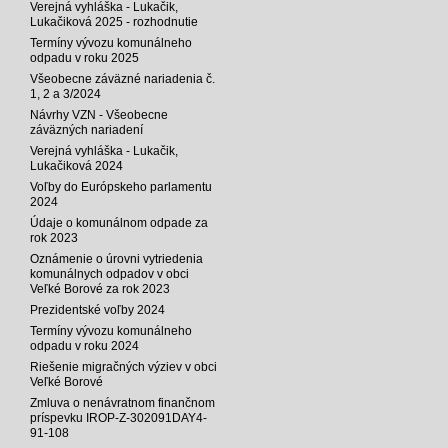
Verejná vyhláška - Lukačik,
Lukačiková 2025 - rozhodnutie
Termíny vývozu komunálneho
odpadu v roku 2025
Všeobecne záväzné nariadenia č.
1, 2 a 3/2024
Návrhy VZN - Všeobecne
záväzných nariadení
Verejná vyhláška - Lukačik,
Lukačiková 2024
Voľby do Európskeho parlamentu
2024
Údaje o komunálnom odpade za
rok 2023
Oznámenie o úrovni vytriedenia
komunálnych odpadov v obci
Veľké Borové za rok 2023
Prezidentské voľby 2024
Termíny vývozu komunálneho
odpadu v roku 2024
Riešenie migračných výziev v obci
Veľké Borové
Zmluva o nenávratnom finančnom
príspevku IROP-Z-302091DAY4-
91-108