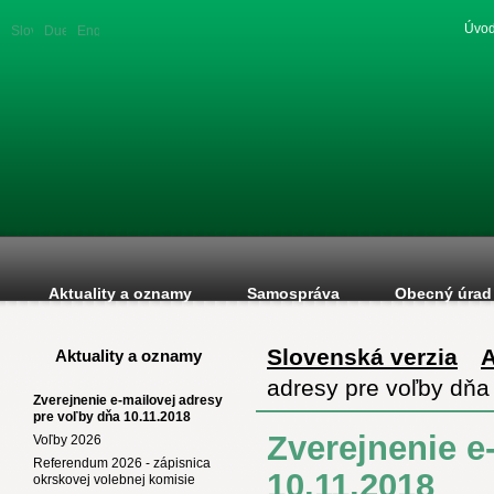
Úvod
Slovenská
Duetsche
English
verzia
version
version
Aktuality a oznamy
Samospráva
Obecný úrad
Slovenská verzia
A
Aktuality a oznamy
adresy pre voľby dňa
Zverejnenie e-mailovej adresy
pre voľby dňa 10.11.2018
Zverejnenie e
Voľby 2026
Referendum 2026 - zápisnica
10.11.2018
okrskovej volebnej komisie