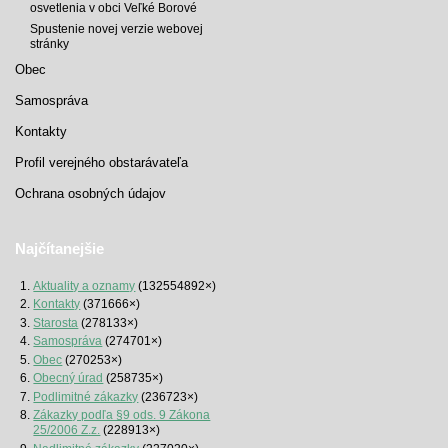
osvetlenia v obci Veľké Borové
Spustenie novej verzie webovej
stránky
Obec
Samospráva
Kontakty
Profil verejného obstarávateľa
Ochrana osobných údajov
Najčítanejšie
Aktuality a oznamy
(132554892×)
Kontakty
(371666×)
Starosta
(278133×)
Samospráva
(274701×)
Obec
(270253×)
Obecný úrad
(258735×)
Podlimitné zákazky
(236723×)
Zákazky podľa §9 ods. 9 Zákona
25/2006 Z.z.
(228913×)