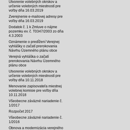
Utvorenie volebných okrskov a
určenie volebných miestností pre
voľby dňa 16.03.2019
Zverejnenie e-mailovej adresy pre
voľby dňa 16.03.2019
Dodatok č. 1 k Zmluve o nájme
pozemku ev. č. T0347/2003 zo dňa
4.3.2003
Oznámenie o predĺžení Verejnej
vyhlášky o začatí prerokovania
Návrhu Územného plánu obce
Verejná vyhláška o začatí
prerokovania Návrhu Územného
plánu obce
Utvorenie volebných okrskov a
určenie volebných miestností pre
voľby dňa 10.11.2018
Menovanie zapisovateľa miestnej
volebnej komisie pre voľby dňa
10.11.2018
Všeobecne záväzné nariadenie č.
1/2017
Rozpočet 2017
Všeobecne záväzné nariadenie č.
1/2016
Obnova a modernizácia verejného