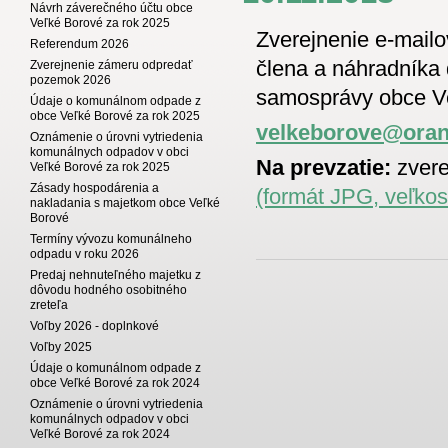
Návrh záverečného účtu obce
Veľké Borové za rok 2025
Zverejnenie e-mail
Referendum 2026
člena a náhradníka 
Zverejnenie zámeru odpredať
pozemok 2026
samosprávy obce V
Údaje o komunálnom odpade z
obce Veľké Borové za rok 2025
velkeborove@oran
Oznámenie o úrovni vytriedenia
komunálnych odpadov v obci
Na prevzatie:
zvere
Veľké Borové za rok 2025
Zásady hospodárenia a
(formát JPG, veľkos
nakladania s majetkom obce Veľké
Borové
Termíny vývozu komunálneho
odpadu v roku 2026
Predaj nehnuteľného majetku z
dôvodu hodného osobitného
zreteľa
Voľby 2026 - doplnkové
Voľby 2025
Údaje o komunálnom odpade z
obce Veľké Borové za rok 2024
Oznámenie o úrovni vytriedenia
komunálnych odpadov v obci
Veľké Borové za rok 2024