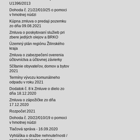
U1396/2013
Dohoda č. 21/22/010/25 o pomoci
v hmotnej núdzi
Kúpna zmluva o predaji pozemku
zo dňa 09.08.2021
Zmluva o poskytovaní služieb pri
zbere jedlých olejov a BRKO
Územný plán regiónu Žilinského
kraja
Zmluva o zabezpečení overenia
účtovníctva a účtovnej závierky
Sčítanie obyvateľov, domov a bytov
2021
Termíny vývozu komunálneho
odpadu v roku 2021
Dodatok č. 8 k Zmluve o dielo zo
dňa 18.12.2020
Zmluva o zápožičke zo dňa
17.12.2020
Rozpočet 2021
Dohoda č. 20/22/010/19 o pomoci
v hmotnej núdzi
Tlačová správa - 16.09.2020
Vyhláška o dražbe nehnuteľnosti /