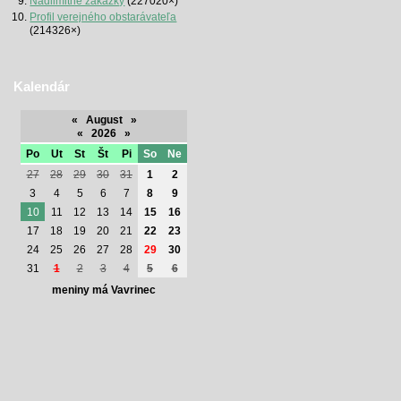
Nadlimitné zákazky
(227020×)
Profil verejného obstarávateľa
(214326×)
Kalendár
«
August
»
«
2026
»
Po
Ut
St
Št
Pi
So
Ne
27
28
29
30
31
1
2
3
4
5
6
7
8
9
10
11
12
13
14
15
16
17
18
19
20
21
22
23
24
25
26
27
28
29
30
31
1
2
3
4
5
6
meniny má Vavrinec