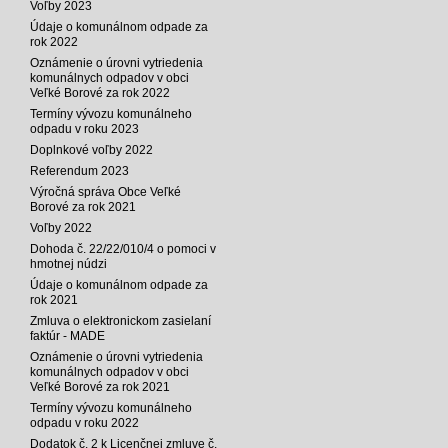
Voľby 2023
Údaje o komunálnom odpade za
rok 2022
Oznámenie o úrovni vytriedenia
komunálnych odpadov v obci
Veľké Borové za rok 2022
Termíny vývozu komunálneho
odpadu v roku 2023
Doplnkové voľby 2022
Referendum 2023
Výročná správa Obce Veľké
Borové za rok 2021
Voľby 2022
Dohoda č. 22/22/010/4 o pomoci v
hmotnej núdzi
Údaje o komunálnom odpade za
rok 2021
Zmluva o elektronickom zasielaní
faktúr - MADE
Oznámenie o úrovni vytriedenia
komunálnych odpadov v obci
Veľké Borové za rok 2021
Termíny vývozu komunálneho
odpadu v roku 2022
Dodatok č. 2 k Licenčnej zmluve č.