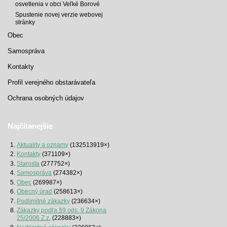
osvetlenia v obci Veľké Borové
Spustenie novej verzie webovej
stránky
Obec
Samospráva
Kontakty
Profil verejného obstarávateľa
Ochrana osobných údajov
Najčítanejšie
Aktuality a oznamy
(132513919×)
Kontakty
(371109×)
Starosta
(277752×)
Samospráva
(274382×)
Obec
(269987×)
Obecný úrad
(258613×)
Podlimitné zákazky
(236634×)
Zákazky podľa §9 ods. 9 Zákona
25/2006 Z.z.
(228883×)