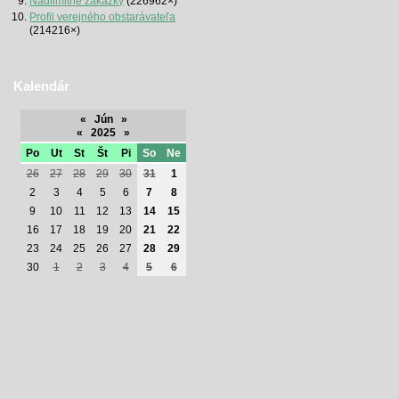
Nadlimitné zákazky
(226962×)
Profil verejného obstarávateľa
(214216×)
Kalendár
«
Jún
»
«
2025
»
Po
Ut
St
Št
Pi
So
Ne
26
27
28
29
30
31
1
2
3
4
5
6
7
8
9
10
11
12
13
14
15
16
17
18
19
20
21
22
23
24
25
26
27
28
29
30
1
2
3
4
5
6