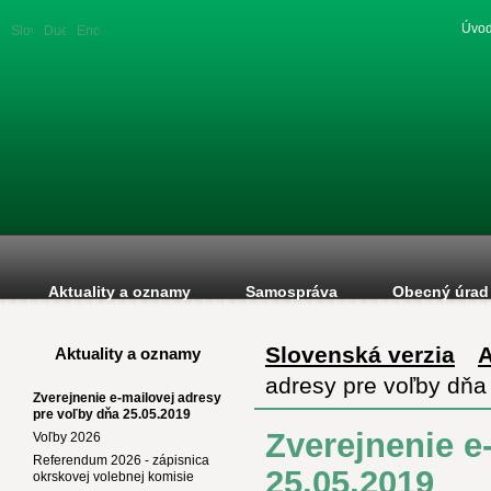
Úvod
Slovenská
Duetsche
English
verzia
version
version
Aktuality a oznamy
Samospráva
Obecný úrad
Slovenská verzia
A
Aktuality a oznamy
adresy pre voľby dňa
Zverejnenie e-mailovej adresy
pre voľby dňa 25.05.2019
Zverejnenie e
Voľby 2026
Referendum 2026 - zápisnica
25.05.2019
okrskovej volebnej komisie