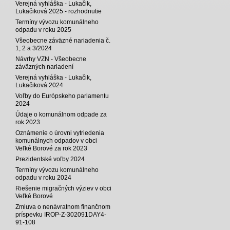
Verejná vyhláška - Lukačik,
Lukačiková 2025 - rozhodnutie
Termíny vývozu komunálneho
odpadu v roku 2025
Všeobecne záväzné nariadenia č.
1, 2 a 3/2024
Návrhy VZN - Všeobecne
záväzných nariadení
Verejná vyhláška - Lukačik,
Lukačiková 2024
Voľby do Európskeho parlamentu
2024
Údaje o komunálnom odpade za
rok 2023
Oznámenie o úrovni vytriedenia
komunálnych odpadov v obci
Veľké Borové za rok 2023
Prezidentské voľby 2024
Termíny vývozu komunálneho
odpadu v roku 2024
Riešenie migračných výziev v obci
Veľké Borové
Zmluva o nenávratnom finančnom
príspevku IROP-Z-302091DAY4-
91-108