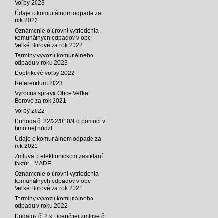
Voľby 2023
Údaje o komunálnom odpade za
rok 2022
Oznámenie o úrovni vytriedenia
komunálnych odpadov v obci
Veľké Borové za rok 2022
Termíny vývozu komunálneho
odpadu v roku 2023
Doplnkové voľby 2022
Referendum 2023
Výročná správa Obce Veľké
Borové za rok 2021
Voľby 2022
Dohoda č. 22/22/010/4 o pomoci v
hmotnej núdzi
Údaje o komunálnom odpade za
rok 2021
Zmluva o elektronickom zasielaní
faktúr - MADE
Oznámenie o úrovni vytriedenia
komunálnych odpadov v obci
Veľké Borové za rok 2021
Termíny vývozu komunálneho
odpadu v roku 2022
Dodatok č. 2 k Licenčnej zmluve č.