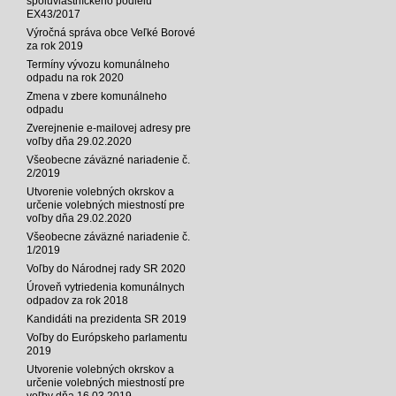
spoluvlastníckeho podielu
EX43/2017
Výročná správa obce Veľké Borové
za rok 2019
Termíny vývozu komunálneho
odpadu na rok 2020
Zmena v zbere komunálneho
odpadu
Zverejnenie e-mailovej adresy pre
voľby dňa 29.02.2020
Všeobecne záväzné nariadenie č.
2/2019
Utvorenie volebných okrskov a
určenie volebných miestností pre
voľby dňa 29.02.2020
Všeobecne záväzné nariadenie č.
1/2019
Voľby do Národnej rady SR 2020
Úroveň vytriedenia komunálnych
odpadov za rok 2018
Kandidáti na prezidenta SR 2019
Voľby do Európskeho parlamentu
2019
Utvorenie volebných okrskov a
určenie volebných miestností pre
voľby dňa 16.03.2019