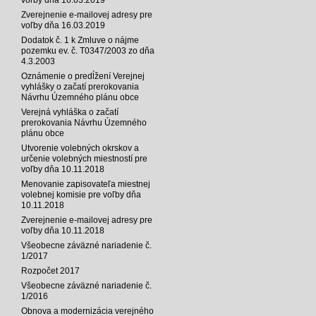
Zverejnenie e-mailovej adresy pre
voľby dňa 16.03.2019
Dodatok č. 1 k Zmluve o nájme
pozemku ev. č. T0347/2003 zo dňa
4.3.2003
Oznámenie o predĺžení Verejnej
vyhlášky o začatí prerokovania
Návrhu Územného plánu obce
Verejná vyhláška o začatí
prerokovania Návrhu Územného
plánu obce
Utvorenie volebných okrskov a
určenie volebných miestností pre
voľby dňa 10.11.2018
Menovanie zapisovateľa miestnej
volebnej komisie pre voľby dňa
10.11.2018
Zverejnenie e-mailovej adresy pre
voľby dňa 10.11.2018
Všeobecne záväzné nariadenie č.
1/2017
Rozpočet 2017
Všeobecne záväzné nariadenie č.
1/2016
Obnova a modernizácia verejného