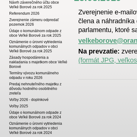
Návrh záverečného účtu obce
Veľké Borové za rok 2025
Zverejnenie e-mail
Referendum 2026
člena a náhradníka 
Zverejnenie zámeru odpredať
pozemok 2026
parlamentu, ktoré s
Údaje o komunálnom odpade z
obce Veľké Borové za rok 2025
velkeborove@oran
Oznámenie o úrovni vytriedenia
komunálnych odpadov v obci
Na prevzatie:
zvere
Veľké Borové za rok 2025
Zásady hospodárenia a
(formát JPG, veľkos
nakladania s majetkom obce Veľké
Borové
Termíny vývozu komunálneho
odpadu v roku 2026
Predaj nehnuteľného majetku z
dôvodu hodného osobitného
zreteľa
Voľby 2026 - doplnkové
Voľby 2025
Údaje o komunálnom odpade z
obce Veľké Borové za rok 2024
Oznámenie o úrovni vytriedenia
komunálnych odpadov v obci
Veľké Borové za rok 2024