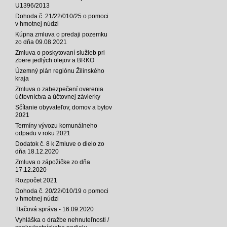
U1396/2013
Dohoda č. 21/22/010/25 o pomoci
v hmotnej núdzi
Kúpna zmluva o predaji pozemku
zo dňa 09.08.2021
Zmluva o poskytovaní služieb pri
zbere jedlých olejov a BRKO
Územný plán regiónu Žilinského
kraja
Zmluva o zabezpečení overenia
účtovníctva a účtovnej závierky
Sčítanie obyvateľov, domov a bytov
2021
Termíny vývozu komunálneho
odpadu v roku 2021
Dodatok č. 8 k Zmluve o dielo zo
dňa 18.12.2020
Zmluva o zápožičke zo dňa
17.12.2020
Rozpočet 2021
Dohoda č. 20/22/010/19 o pomoci
v hmotnej núdzi
Tlačová správa - 16.09.2020
Vyhláška o dražbe nehnuteľnosti /