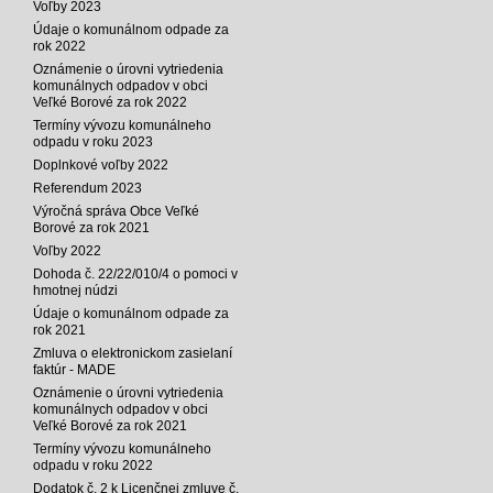
Voľby 2023
Údaje o komunálnom odpade za
rok 2022
Oznámenie o úrovni vytriedenia
komunálnych odpadov v obci
Veľké Borové za rok 2022
Termíny vývozu komunálneho
odpadu v roku 2023
Doplnkové voľby 2022
Referendum 2023
Výročná správa Obce Veľké
Borové za rok 2021
Voľby 2022
Dohoda č. 22/22/010/4 o pomoci v
hmotnej núdzi
Údaje o komunálnom odpade za
rok 2021
Zmluva o elektronickom zasielaní
faktúr - MADE
Oznámenie o úrovni vytriedenia
komunálnych odpadov v obci
Veľké Borové za rok 2021
Termíny vývozu komunálneho
odpadu v roku 2022
Dodatok č. 2 k Licenčnej zmluve č.