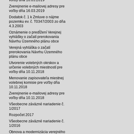
Zverejnenie e-mailovej adresy pre
voľby dňa 16.03.2019
Dodatok č. 1 k Zmluve o nájme
pozemku ev. č. T0347/2003 zo dňa
4.3.2003
Oznámenie o predĺžení Verejnej
vyhlášky o začatí prerokovania
Návrhu Územného plánu obce
Verejná vyhláška o začatí
prerokovania Návrhu Územného
plánu obce
Utvorenie volebných okrskov a
určenie volebných miestností pre
voľby dňa 10.11.2018
Menovanie zapisovateľa miestnej
volebnej komisie pre voľby dňa
10.11.2018
Zverejnenie e-mailovej adresy pre
voľby dňa 10.11.2018
Všeobecne záväzné nariadenie č.
1/2017
Rozpočet 2017
Všeobecne záväzné nariadenie č.
1/2016
Obnova a modernizácia verejného