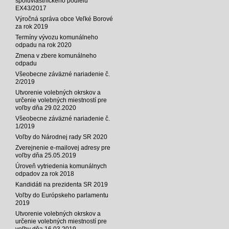
spoluvlastníckeho podielu
EX43/2017
Výročná správa obce Veľké Borové
za rok 2019
Termíny vývozu komunálneho
odpadu na rok 2020
Zmena v zbere komunálneho
odpadu
Všeobecne záväzné nariadenie č.
2/2019
Utvorenie volebných okrskov a
určenie volebných miestností pre
voľby dňa 29.02.2020
Všeobecne záväzné nariadenie č.
1/2019
Voľby do Národnej rady SR 2020
Zverejnenie e-mailovej adresy pre
voľby dňa 25.05.2019
Úroveň vytriedenia komunálnych
odpadov za rok 2018
Kandidáti na prezidenta SR 2019
Voľby do Európskeho parlamentu
2019
Utvorenie volebných okrskov a
určenie volebných miestností pre
voľby dňa 16.03.2019