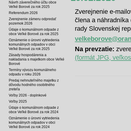
Návrh záverečného účtu obce
Veľké Borové za rok 2025
Zverejnenie e-mail
Referendum 2026
člena a náhradníka 
Zverejnenie zámeru odpredať
pozemok 2026
rady Slovenskej rep
Údaje o komunálnom odpade z
obce Veľké Borové za rok 2025
velkeborove@oran
Oznámenie o úrovni vytriedenia
komunálnych odpadov v obci
Na prevzatie:
zvere
Veľké Borové za rok 2025
Zásady hospodárenia a
(formát JPG, veľkos
nakladania s majetkom obce Veľké
Borové
Termíny vývozu komunálneho
odpadu v roku 2026
Predaj nehnuteľného majetku z
dôvodu hodného osobitného
zreteľa
Voľby 2026 - doplnkové
Voľby 2025
Údaje o komunálnom odpade z
obce Veľké Borové za rok 2024
Oznámenie o úrovni vytriedenia
komunálnych odpadov v obci
Veľké Borové za rok 2024