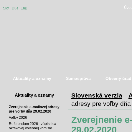
Úvod
Slovenská
Duetsche
English
verzia
version
version
Aktuality a oznamy
Samospráva
Obecný úrad
Slovenská verzia
A
Aktuality a oznamy
adresy pre voľby dňa
Zverejnenie e-mailovej adresy
pre voľby dňa 29.02.2020
Zverejnenie e
Voľby 2026
Referendum 2026 - zápisnica
29.02.2020
okrskovej volebnej komisie