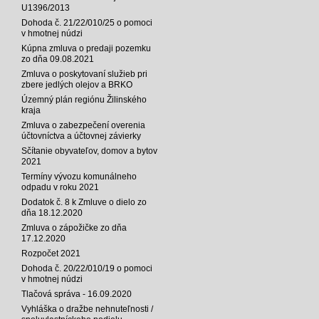
U1396/2013
Dohoda č. 21/22/010/25 o pomoci
v hmotnej núdzi
Kúpna zmluva o predaji pozemku
zo dňa 09.08.2021
Zmluva o poskytovaní služieb pri
zbere jedlých olejov a BRKO
Územný plán regiónu Žilinského
kraja
Zmluva o zabezpečení overenia
účtovníctva a účtovnej závierky
Sčítanie obyvateľov, domov a bytov
2021
Termíny vývozu komunálneho
odpadu v roku 2021
Dodatok č. 8 k Zmluve o dielo zo
dňa 18.12.2020
Zmluva o zápožičke zo dňa
17.12.2020
Rozpočet 2021
Dohoda č. 20/22/010/19 o pomoci
v hmotnej núdzi
Tlačová správa - 16.09.2020
Vyhláška o dražbe nehnuteľnosti /