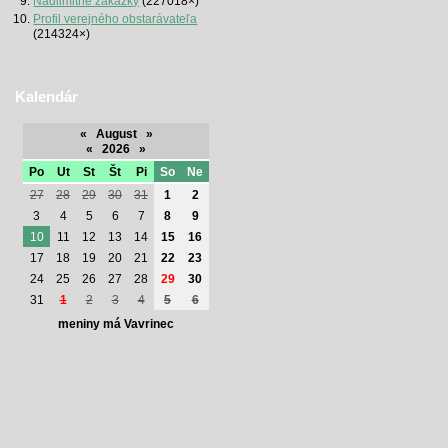
Nadlimitné zákazky
(227018×)
Profil verejného obstarávateľa
(214324×)
Kalendár
«
August
»
«
2026
»
Po
Ut
St
Št
Pi
So
Ne
27
28
29
30
31
1
2
3
4
5
6
7
8
9
10
11
12
13
14
15
16
17
18
19
20
21
22
23
24
25
26
27
28
29
30
31
1
2
3
4
5
6
meniny má Vavrinec