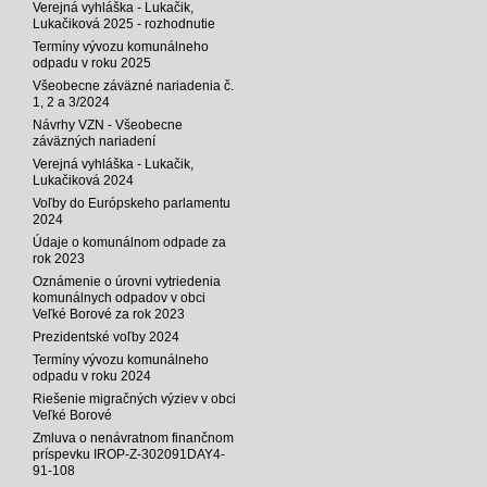
Verejná vyhláška - Lukačik,
Lukačiková 2025 - rozhodnutie
Termíny vývozu komunálneho
odpadu v roku 2025
Všeobecne záväzné nariadenia č.
1, 2 a 3/2024
Návrhy VZN - Všeobecne
záväzných nariadení
Verejná vyhláška - Lukačik,
Lukačiková 2024
Voľby do Európskeho parlamentu
2024
Údaje o komunálnom odpade za
rok 2023
Oznámenie o úrovni vytriedenia
komunálnych odpadov v obci
Veľké Borové za rok 2023
Prezidentské voľby 2024
Termíny vývozu komunálneho
odpadu v roku 2024
Riešenie migračných výziev v obci
Veľké Borové
Zmluva o nenávratnom finančnom
príspevku IROP-Z-302091DAY4-
91-108