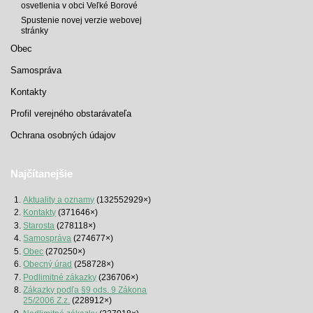
osvetlenia v obci Veľké Borové
Spustenie novej verzie webovej
stránky
Obec
Samospráva
Kontakty
Profil verejného obstarávateľa
Ochrana osobných údajov
Najčítanejšie
Aktuality a oznamy
(132552929×)
Kontakty
(371646×)
Starosta
(278118×)
Samospráva
(274677×)
Obec
(270250×)
Obecný úrad
(258728×)
Podlimitné zákazky
(236706×)
Zákazky podľa §9 ods. 9 Zákona
25/2006 Z.z.
(228912×)